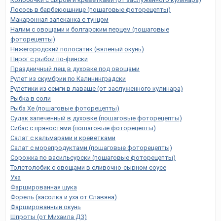
Лосось в барбекюшнице (пошаговые фоторецепты)
Макаронная запеканка с тунцом
Налим с овощами и болгарским перцем (пошаговые
фоторецепты)
Нижегородский полосатик (вяленый окунь)
Пирог с рыбой по-фински
Праздничный лещ в духовке под овощами
Рулет из скумбрии по Калининградски
Рулетики из семги в лаваше (от заслуженного кулинара)
Рыбка в соли
Рыба Хе (пошаговые фоторецепты)
Судак запеченный в духовке (пошаговые фоторецепты)
Сибас с пряностями (пошаговые фоторецепты)
Салат с кальмарами и креветками
Салат с морепродуктами (пошаговые фоторецепты)
Сорожка по васильсурски (пошаговые фоторецепты)
Толстолобик с овощами в сливочно-сырном соусе
Уха
Фаршированная щука
Форель (засолка и уха от Славяна)
Фаршированный окунь
Шпроты (от Михаила ДЗ)