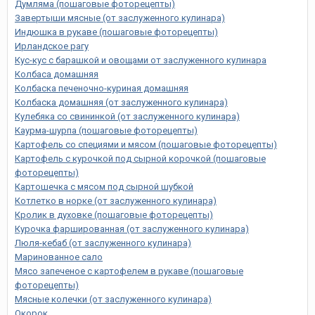
Думляма (пошаговые фоторецепты)
Завертыши мясные (от заслуженного кулинара)
Индюшка в рукаве (пошаговые фоторецепты)
Ирландское рагу
Кус-кус с барашкой и овощами от заслуженного кулинара
Колбаса домашняя
Колбаска печеночно-куриная домашняя
Колбаска домашняя (от заслуженного кулинара)
Кулебяка со свининкой (от заслуженного кулинара)
Каурма-шурпа (пошаговые фоторецепты)
Картофель со специями и мясом (пошаговые фоторецепты)
Картофель с курочкой под сырной корочкой (пошаговые
фоторецепты)
Картошечка с мясом под сырной шубкой
Котлетко в норке (от заслуженного кулинара)
Кролик в духовке (пошаговые фоторецепты)
Курочка фаршированная (от заслуженного кулинара)
Люля-кебаб (от заслуженного кулинара)
Маринованное сало
Мясо запеченое с картофелем в рукаве (пошаговые
фоторецепты)
Мясные колечки (от заслуженного кулинара)
Окорок