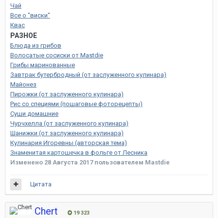
Чай
Все о "виски"
Квас
РАЗНОЕ
Блюда из грибов
Волосатые сосиски от Mastdie
Грибы маринованные
Завтрак бутербродный (от заслуженного кулинара)
Майонез
Пирожки (от заслуженного кулинара)
Рис со специями (пошаговые фоторецепты)
Суши домашние
Чурчхелла (от заслуженного кулинара)
Шанижки (от заслуженного кулинара)
Кулинария Игоревны (авторская тема)
Знаменитая картошечка в фольге от Лесника
Изменено
28 Августа 2017
пользователем Mastdie
Цитата
Chert
19 323