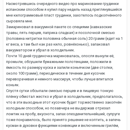
Насмотревшись очередного видео про маринование грудинки
испанским способом я купил пару недель назад приглянувшийся
мне килограммовый пласт грудинки, захотелось подкопчённого
сыровяла мне.
Замариновал в вакуумной пакете со специями (кавказские
травы, пять перцев, паприка сладкая) и посолочной смесью
(половина нитритки половина обычная соль) 20 грамм (идет на 1
кг веса, а там был как раз кило, ровнёхонько), запаковал
вакууматором и убрал в холодильник.
Почти 10 дней грудиночка мариновалась, опосля вынули её,
промыли, обсушили бумажными полотенцами, положили в
ёмкость по размеру куска и залили коньячком (две столки,
около 100 грамм), периодически в течении дня кусочек
переворачивая и немного массируя, чтобы лучше впитался
коньяк.
Спустя сутки обсыпали смесью перцев и в пищевую тонкую
плёнку обмотал жестко и убрал в холодильник, предполагалось,
что в эти выходные этот кусочек будет торжественно закопчён
холодным способом, но позавчера не выдержав отрезал
ломтик на пробу, вкуснота, запах опезденительнейший, супруге
тоже понравилось, было принято решение не коптить, а запечь
кусман в духовке функциями конвекции и включенным грилём,