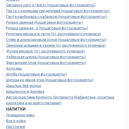
Овощное рагу от ВаНо (пошаговые фоторецепты)
Паста с куриными сердечками (пошаговые фоторецепты)
Паста карбонара с кабачком (пошаговые фоторецепты)
Рулька свинная (пошаговые фоторецепты)
Рулька свинная - 2 (пошаговые фоторецепты)
Рулетики мясные в тесте (от заслуженного кулинара)
Стейк в апельсиновом соусе (пошаговые фоторецепты)
Свинские хрящики в казане (от заслуженного кулинара)
Уголки мясные. (От заслуженного кулинара)
Узбекская шурпа (пошаговые фоторецепты)
Ферганский плов (пошаговые фоторецепты)
Холодец
Шулба (пошаговые фоторецепты)
Шулюм из дикой утки (пошаговые фоторецепты)
Шашлык без уксуса
Шашлычок в духовке
Авторская тема Крупного Скутериста (Кабанятина, лосятина,
карпятина и их приготовление)
НАПИТКИ
Домашнее пиво
Все о кофе
Настоечки