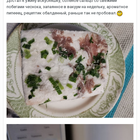
Достал к ужину вскусняшку, солёное сальцо со свежими
побегами чеснока, запаянное в вакуум на недельку, ароматное
пипееец, рецептик обалденный, раньше так не пробовал.