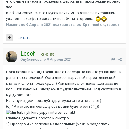
что супруга вчера и проделала, держала в таком режиме ровно
час.
В общем кончился этот кусок почти мгновенно за вчерашним
ужином, даже фото сделать позабыли второпях...
Изменено
9 Апреля 2021
пользователем Крупный скутерист
Цитата
Lesch
43 853
Опубликовано
9 Апреля 2021
Пока лежал в ковид госпитале от соседа по палате узнал новый
рецепт с селедочкой. Оставшиеся пару дней перед выпиской
глотали слюни предвкушая) Как выписался делал два раза по
большой баночке.. Употребил с удовольствием. Под картошку в
мундирах - огонь!
Напишу и здесь пожалуй вдруг мужики то и не знают)
(с) " А как же вы селедку без водки будете есть?" )))
Главное делается просто и быстро.
1) Пресервы из селедки малосольные (можно разделать