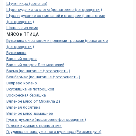
Щучья икра (соленая)
Щуко-судачьи котлеты (пошаговые фоторецепты)
Щука в духовке со сметаной и овощами (пошаговые
фоторецепты)
Шашлык из сома
МЯСО и ПТИЦА
Буженина с чесноком и пряными травами (пошаговые
фоторецепты)
Буженинка
Бараний окорок
Бараний окорок Лесниковский
Басма (пошаговые фоторецепты)
Бешбармак (пошаговые фоторецепты)
Вепрево колено
Вкусняшка из потрошков
Воскресная барашка
Вяленое мясо от Михаила дз
Вяленая лосятина
Вяленое мясо домашнее
Гусь в духовке (пошаговые фоторецепты)
Голень куриная с пряностями
Грудинка от заслуженного кулинара (Рекомендую)