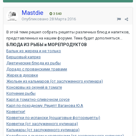
Mastdie
3 540
Опубликовано
28 Марта 2016
В этой теме решил собрать рецепты различных блюд и напитков,
представленных на нашем форуме. Тема будет дополняться...
БЛЮДА ИЗ РЫБЫ и МОРЕПРОДУКТОВ
Балык из жереха и не только
Бершовый каприз
Диетические блюда из рыбы
Дорадо с прованскими травами
Жерех в духовке
Жюльен из кальмаров (от заслуженного кулинара)
Консервы из окуней в томате
Копчение рыбы
Карп в томатно-сливочном соусе
Карп по-походному. Рецепт Ваганова Ю.А
Креветки!
Креветки по-испански (пошаговые фоторецепты)
Креветки (от заслуженного кулинара)
Кальмары (от заслуженного кулинара)
Колобочки с сыром и креветками (от заслуженного кулинара)