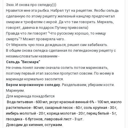
Эххх. И снова про селедку)))
Нравится мне эта рыбка. Набрел тут на рецептик. Якобы сельдь
сделанную по этому рецепту железный канцлер предпочитал
омарам и трюфелям с икрой. Да что там говорить. Меркель,
говорят, давеча в подарок Путину привозила)
Правда что ли говорят "Что русскому хорошо, то немцу
смерть"? Может проверяла чего.
От Меркель чую пока дождешься, решил сам забабахать.
В общем снова селедка сделанная по легендаоному рецепту с
незамысловатым названием -
Сельдь "Бисмарк"
Не очень понял зачем сначала солить потом мариновать,
поэтому первый этап засолки пропустил совсем. По моему в
маринаде нормально засолится.
Берем мороженную селедку.
Разделываем, убираем кости.
Маринуем.
Для маринада понадобится
Вода питьевая - 600 мл, уксус красный винный 6% - 100 мл, масло
растительное - 80 мл, сахарный песок - 60 г, соль крупная - 30 г,
имбирь молотый - 20 г, корица молотая - 20 г, перец белый - 5 г,
гвоздика - 6 бутонов, лавровый лист - 3 шт.
Доводим до кипения, остужаем.