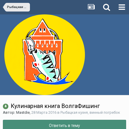
Рыбацкая кухня, винный погребок
Кулинарная книга ВолгаФишинг
Автор:
Mastdie
,
28 Марта 2016
в
Рыбацкая кухня, винный погребок
Ответить в тему