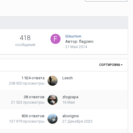
Шашлык.
418
Автор: flagzero
сообщений
21 Мая 2014
СОРТИРОВКА
1 924
ответа
Lesch
258 920
просмотры
38
ответов
zloypapa
21 523
просмотры
16 Мая
836
ответов
aborigine
137 979
просмотры
27 Декабря 2025