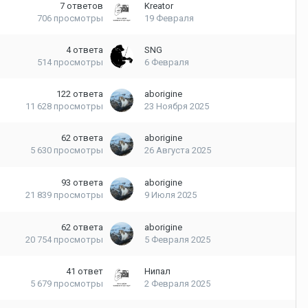
7
ответов
Kreator
706
просмотры
19 Февраля
4
ответа
SNG
514
просмотры
6 Февраля
122
ответа
aborigine
11 628
просмотры
23 Ноября 2025
62
ответа
aborigine
5 630
просмотры
26 Августа 2025
93
ответа
aborigine
21 839
просмотры
9 Июля 2025
62
ответа
aborigine
20 754
просмотры
5 Февраля 2025
41
ответ
Нипал
5 679
просмотры
2 Февраля 2025