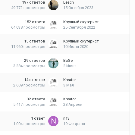
197
ответов
Lesch
49 772
просмотры
15 Октября 2023
152
ответа
Крупный скутерист
64 038
просмотры
25 Сентября 2022
15
ответов
Крупный скутерист
11 960
просмотры
10 Июля 2020
29
ответов
BaGer
3 284
просмотры
2 Июня
14
ответов
Kreator
2 609
просмотры
3 Мая
32
ответа
Kreator
5 417
просмотры
28 Апреля
1
ответ
n13
1 004
просмотры
19 Февраля