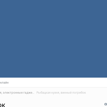
нлайн
Вокруг рыбалки - барахолка, снаряжение, рыбацкая кухня, электронные гаджеты
Рыбацкая кухня, винный погребок
ок