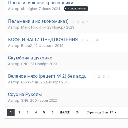
Посол и вяленье краснопеики
Автор:
aborigine
,
7 Июня 2024
краснопеика
Пельмени и их экономика:))
1
2
3
4
Автор:
Макс Никитин
,
23 Ноября 2023
КОФЕ И ВАШИ ПРЕДПОЧТЕНИЯ
1
2
3
4
Автор:
Влад2
,
12 Февраля 2015
Скумбрия в духовке
Автор:
SNG
,
23 Ноября 2023
Вяленое мясо (рецепт № 2) без воды..
1
2
3
4
Автор:
михаил дз
,
26 Декабря 2015
Соус из Руколы
Автор:
SNG
,
26 Января 2022
Страница 1 из 17
1
2
3
4
5
6
ДАЛЕЕ