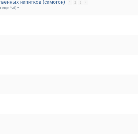
твенных напитков (самогон)
1
2
3
4
и еще %d)