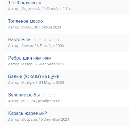
1-2-3=круассан
Автор:
ДедМазай
,
29 Декабря 2024
Топленое масло
Автор:
hic300
,
30 Ноября 2024
Настоечки
1
2
3
4
15
Автор:
Corvus
,
26 Декабря 2006
Ребрышки ням-ням
Автор:
Матёрый
,
4 Апреля 2023
Балык (Юкола) из щуки
Автор:
Матёрый
,
21 Марта 2022
Вяление рыбы
1
2
3
Автор:
MILL
,
24 Декабря 2006
Карась жареный?
Автор:
zloypapa
,
15 Сентября 2024