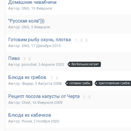
Домашние чивабчичи
Автор:
SNG
,
13 Февраля
"Русская кола")))
Автор:
SNG
,
5 Февраля
Готовим рыбу окунь, плотва.
1
2
3
Автор:
SNG
,
17 Декабря 2015
Пиво
1
2
Автор:
pinochet
,
5 Апреля 2020
без больших затрат
Блюда из грибов.
1
2
Автор:
Фидер
,
3 Августа 2008
готовим грибы
приготовление грибов
Рецепт посола капусты от Черта
1
2
Автор:
Chert
,
16 Февраля 2009
Блюда из кабачков
Автор:
Pioner
,
2 Ноября 2020