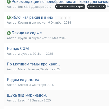
Рекомендации по приобретению аппарата для качес
(
Автор:
Влад2
,
3 Декабря 2017
самогонный аппарат
гоним сами
Яблочная ракия и вино
1
2
3
4
Автор:
Крупный скутерист
,
9 Октября 2014
Блюда на садже
Автор:
Крупный скутерист
,
11 Мая 2015
Не про СЭМ.
Автор:
zloypapa
,
20 Июля 2025
По мотивам темы про квас.....
Автор:
Макс Никитин
,
26 Июля 2022
Родом из детства.
Автор:
Kreator
,
3 Сентября 2016
Щука под маринадом.
Автор:
Lesch
,
13 Января 2020