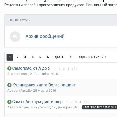
Рецепты и способы приготовления продуктов. Наш винный погре
ПОДФОРУМЫ
Архив сообщений
Страница 1 из 17
1
2
3
4
5
6
ДАЛЕЕ
Самопляс, от А до Я
1
2
3
4
39
Автор:
Lesch
,
21 Сентября 2015
Кулинарная книга ВолгаФишинг
Автор:
Mastdie
,
28 Марта 2016
Сам себе хоум дистиллер
1
2
3
4
17
Автор:
Крупный скутерист
,
19 Декабря 2016
делимся фото-видео рец