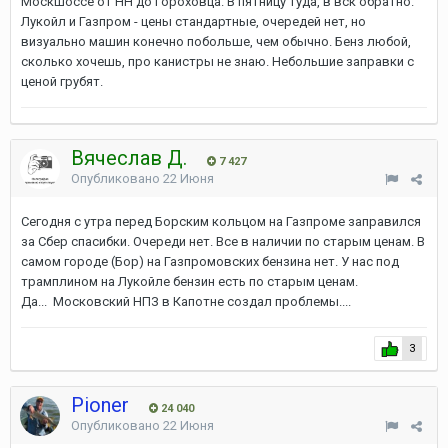
Москшоссе от НН до Гороховца. В пятницу туда, в вск обратно.
Лукойл и Газпром - цены стандартные, очередей нет, но
визуально машин конечно побольше, чем обычно. Бенз любой,
сколько хочешь, про канистры не знаю. Небольшие заправки с
ценой грубят.
Вячеслав Д.
7 427
Опубликовано
22 Июня
Сегодня с утра перед Борским кольцом на Газпроме заправился
за Сбер спасибки. Очереди нет. Все в наличии по старым ценам. В
самом городе (Бор) на Газпромовских бензина нет. У нас под
трамплином на Лукойле бензин есть по старым ценам.
Да... Московский НПЗ в Капотне создал проблемы....
3
Pioner
24 040
Опубликовано
22 Июня