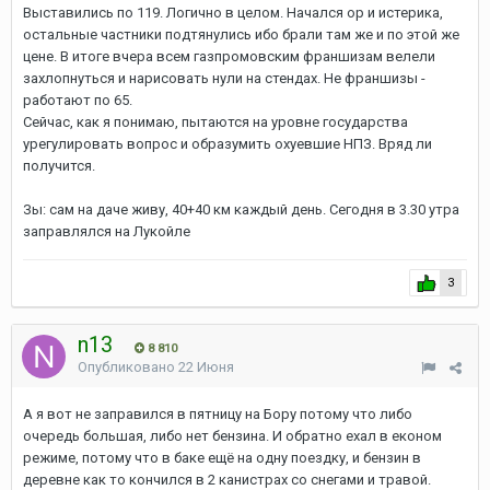
Выставились по 119. Логично в целом. Начался ор и истерика,
остальные частники подтянулись ибо брали там же и по этой же
цене. В итоге вчера всем газпромовским франшизам велели
захлопнуться и нарисовать нули на стендах. Не франшизы -
работают по 65.
Сейчас, как я понимаю, пытаются на уровне государства
урегулировать вопрос и образумить охуевшие НПЗ. Вряд ли
получится.
Зы: сам на даче живу, 40+40 км каждый день. Сегодня в 3.30 утра
заправлялся на Лукойле
3
n13
8 810
Опубликовано
22 Июня
А я вот не заправился в пятницу на Бору потому что либо
очередь большая, либо нет бензина. И обратно ехал в економ
режиме, потому что в баке ещё на одну поездку, и бензин в
деревне как то кончился в 2 канистрах со снегами и травой.