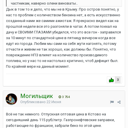
частникам, наверно олени виноваты..
Дык в том то и дело, что мы не в Крыму. Про остров понятно, у
нас то проблем с количеством бензина нет, а есть искусственно
созданный нами же самими ажиотаж. Я прекрасно видел как на
прошлой неделе все это разгоняли в чатах. А потом поехал на
дачу и СВОИМИ ГЛАЗАМИ убедился, что это все гон - заправился
за 10 минут по стандартной цене в пятницу вечером когда все
едут из города. Любим мы сами на себя жути нагонять, потому
отчасти и живем не так хорошо, как должны бы. Понятно, что
повреждение НПЗ влияет на количество производимого
топлива, но у нас то не настолько критично, чтоб дефицит был.
По крайней мере на данный момент.
3
Могильщик
3 754
Опубликовано
22 Июня
Всё не так немного. Отпускная оптовая цена в Кстово на
сегодняшний день 115 руб/литр. Газпронефтевские заправки,
работающие по франшизе, забрали бенз по этой цене.