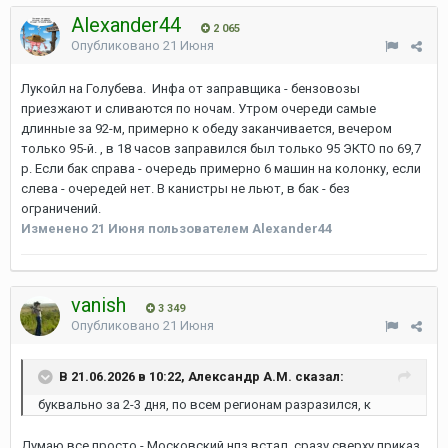
Alexander44
2 065
Опубликовано
21 Июня
Лукойл на Голубева. Инфа от заправщика - бензовозы
приезжают и сливаются по ночам. Утром очереди самые
длинные за 92-м, примерно к обеду заканчивается, вечером
только 95-й. , в 18 часов заправился был только 95 ЭКТО по 69,7
р. Если бак справа - очередь примерно 6 машин на колонку, если
слева - очередей нет. В канистры не льют, в бак - без
ограничений.
Изменено
21 Июня
пользователем Alexander44
vanish
3 349
Опубликовано
21 Июня
В 21.06.2026 в 10:22, Александр А.М. сказал:
буквально за 2-3 дня, по всем регионам разразился, к
Думаю все просто - Московский нпз встал, сразу сверху приказ