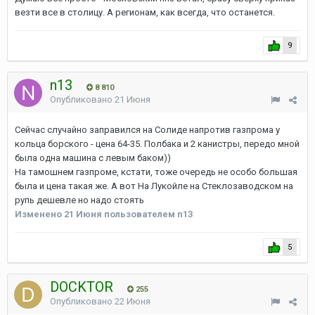
везти все в столицу. А регионам, как всегда, что останется.
9
n13
8 810
Опубликовано
21 Июня
Сейчас случайно заправился на Солиде напротив газпрома у
кольца борского - цена 64-35. Полбака и 2 канистры, передо мной
была одна машина с левым баком))
На тамошнем газпроме, кстати, тоже очередь не особо большая
была и цена такая же. А вот На Лукойле на Стеклозаводском на
рупь дешевле но надо стоять
Изменено
21 Июня
пользователем n13
5
DOCKTOR
255
Опубликовано
22 Июня