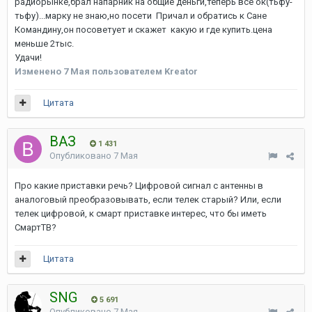
радиорынке,брал напарник на общие деньги,теперь все ок(тьфу-
тьфу)...марку не знаю,но посети Причал и обратись к Сане
Командину,он посоветует и скажет какую и где купить.цена
меньше 2тыс.
Удачи!
Изменено
7 Мая
пользователем Kreator
Цитата
ВАЗ
1 431
Опубликовано
7 Мая
Про какие приставки речь? Цифровой сигнал с антенны в
аналоговый преобразовывать, если телек старый? Или, если
телек цифровой, к смарт приставке интерес, что бы иметь
СмартТВ?
Цитата
SNG
5 691
Опубликовано
7 Мая