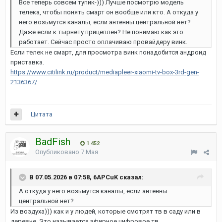
Все теперь совсем тупик-))) Лучше посмотрю модель
телека, чтобы понять смарт он вообще или кто. А откуда у
него возьмутся каналы, если антенны центральной нет?
Даже если к тырнету прицеплен? Не понимаю как это
работает. Сейчас просто оплачиваю провайдеру винк.
Если телек не смарт, для просмотра винк понадобится андроид
приставка.
https://www.citilink.ru/product/mediapleer-xiaomi-tv-box-3rd-gen-
2136367/
Цитата
BadFish
1 452
Опубликовано
7 Мая
В 07.05.2026 в 07:58, 6APCuK сказал:
А откуда у него возьмутся каналы, если антенны
центральной нет?
Из воздуха))) как и у людей, которые смотрят тв в саду или в
деревне. Это называется эфирное цифровое тв.