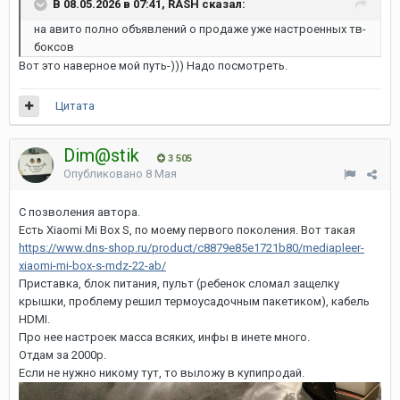
В 08.05.2026 в 07:41, RASH сказал:
на авито полно объявлений о продаже уже настроенных тв-
боксов
Вот это наверное мой путь-))) Надо посмотреть.
Цитата
Dim@stik
3 505
Опубликовано
8 Мая
С позволения автора.
Есть Xiaomi Mi Box S, по моему первого поколения. Вот такая
https://www.dns-shop.ru/product/c8879e85e1721b80/mediapleer-
xiaomi-mi-box-s-mdz-22-ab/
Приставка, блок питания, пульт (ребенок сломал защелку
крышки, проблему решил термоусадочным пакетиком), кабель
HDMI.
Про нее настроек масса всяких, инфы в инете много.
Отдам за 2000р.
Если не нужно никому тут, то выложу в купипродай.