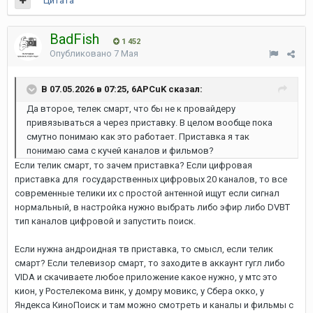
Цитата
BadFish
1 452
Опубликовано
7 Мая
В 07.05.2026 в 07:25, 6APCuK сказал:
Да второе, телек смарт, что бы не к провайдеру
привязываться а через приставку. В целом вообще пока
смутно понимаю как это работает. Приставка я так
понимаю сама с кучей каналов и фильмов?
Если телик смарт, то зачем приставка? Если цифровая
приставка для государственных цифровых 20 каналов, то все
современные телики их с простой антенной ищут если сигнал
нормальный, в настройка нужно выбрать либо эфир либо DVBT
тип каналов цифровой и запустить поиск.
Если нужна андроидная тв приставка, то смысл, если телик
смарт? Если телевизор смарт, то заходите в аккаунт гугл либо
VIDA и скачиваете любое приложение какое нужно, у мтс это
кион, у Ростелекома винк, у домру мовикс, у Сбера окко, у
Яндекса КиноПоиск и там можно смотреть и каналы и фильмы с