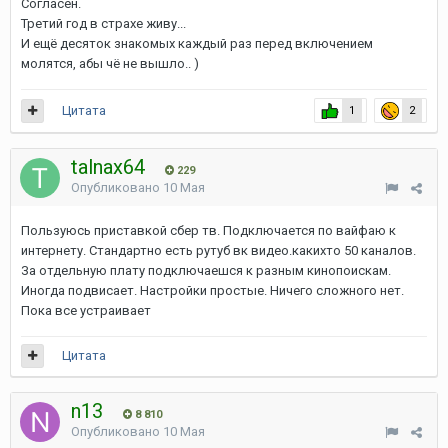
Согласен.
Третий год в страхе живу...
И ещё десяток знакомых каждый раз перед включением
молятся, абы чё не вышло.. )
Цитата
1
2
talnax64
229
Опубликовано
10 Мая
Пользуюсь приставкой сбер тв. Подключается по вайфаю к
интернету. Стандартно есть рутуб вк видео.какихто 50 каналов.
За отдельную плату подключаешся к разным кинопоискам.
Иногда подвисает. Настройки простые. Ничего сложного нет.
Пока все устраивает
Цитата
n13
8 810
Опубликовано
10 Мая