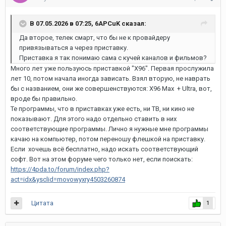
В 07.05.2026 в 07:25, 6APCuK сказал:
Да второе, телек смарт, что бы не к провайдеру
привязываться а через приставку.
Приставка я так понимаю сама с кучей каналов и фильмов?
Много лет уже пользуюсь приставкой "Х96". Первая прослужила
лет 10, потом начала иногда зависать. Взял вторую, не наврать
бы с названием, они же совершенствуются: X96 Max + Ultra, вот,
вроде бы правильно.
Те программы, что в приставках уже есть, ни ТВ, ни кино не
показывают. Для этого надо отдельно ставить в них
соответствующие программы. Лично я нужные мне программы
качаю на компьютер, потом переношу флешкой на приставку.
Если хочешь всё бесплатно, надо искать соответствующий
софт. Вот на этом форуме чего только нет, если поискать:
https://4pda.to/forum/index.php?
act=idx&ysclid=movowyxry4503260874
Цитата
1