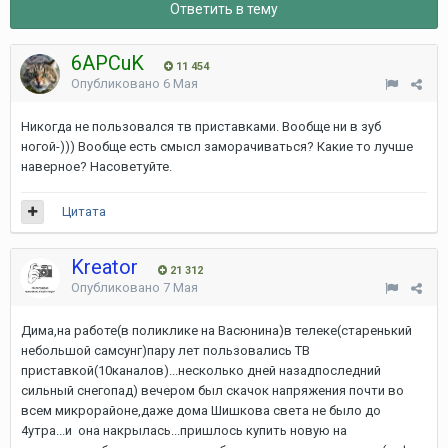
Ответить в тему
6APCuK
11 454
Опубликовано
6 Мая
Никогда не пользовался тв приставками. Вообще ни в зуб
ногой-))) Вообще есть смысл заморачиваться? Какие то лучше
наверное? Насоветуйте.
Цитата
Kreator
21 312
Опубликовано
7 Мая
Дима,на работе(в поликлике на Васюнина)в телеке(старенький
небольшой самсунг)пару лет пользовались ТВ
приставкой(10каналов)...несколько дней назадпоследний
сильный снегопад) вечером был скачок напряжения почти во
всем микрорайоне,даже дома Шишкова света не было до
4утра...и она накрылась...пришлось купить новую на