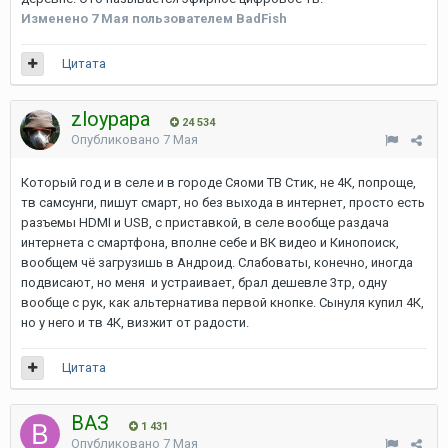
Изменено
7 Мая
пользователем BadFish
Цитата
zloypapa
24 534
Опубликовано
7 Мая
Который год и в селе и в городе Сяоми ТВ Стик, не 4К, попроще,
тв самсунги, пишут смарт, но без выхода в интернет, просто есть
разъемы HDMI и USB, с приставкой, в селе вообще раздача
интернета с смартфона, вполне себе и ВК видео и Кинопоиск,
вообщем чё загрузишь в Андроид. Слабоваты, конечно, иногда
подвисают, но меня и устраивает, брал дешевле 3тр, одну
вообще с рук, как альтернатива первой кнопке. Сынуля купил 4К,
но у него и тв 4К, визжит от радости.
Цитата
ВАЗ
1 431
Опубликовано
7 Мая