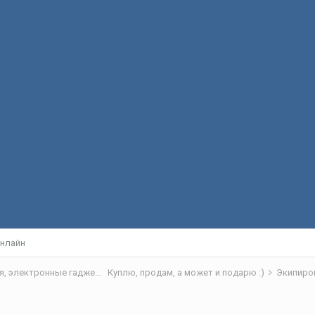
нлайн
Вокруг рыбалки - барахолка, снаряжение, рыбацкая кухня, электронные гаджеты
Куплю, продам, а может и подарю :)
Экипиро