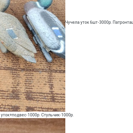
Чучела уток 6шт-3000р. Патронта
а уток+подвес-1000р. Стульчик-1000р.