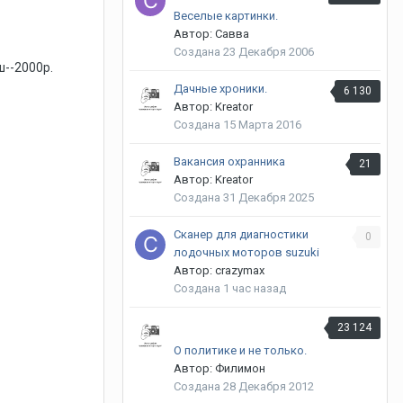
Веселые картинки.
Автор: Савва
Создана
23 Декабря 2006
ш--2000р.
Дачные хроники.
6 130
Автор: Kreator
Создана
15 Марта 2016
Вакансия охранника
21
Автор: Kreator
Создана
31 Декабря 2025
Сканер для диагностики
0
лодочных моторов suzuki
Автор: crazymax
Создана
1 час назад
23 124
О политике и не только.
Автор: Филимон
Создана
28 Декабря 2012