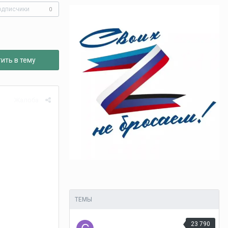
одписчики
0
ить в тему
Жалоба
ТЕМЫ
23 790