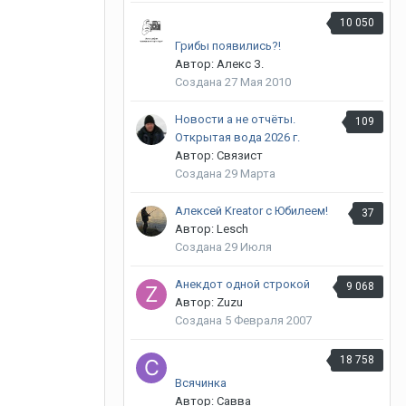
10 050
Грибы появились?!
Автор: Алекс З.
Создана
27 Мая 2010
Новости а не отчёты.
109
Открытая вода 2026 г.
Автор: Связист
Создана
29 Марта
Алексей Kreator с Юбилеем!
37
Автор: Lesch
Создана
29 Июля
Анекдот одной строкой
9 068
Автор: Zuzu
Создана
5 Февраля 2007
18 758
Всячинка
Автор: Савва