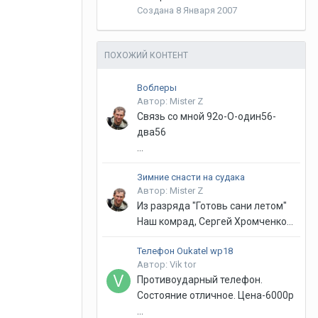
Создана
8 Января 2007
ПОХОЖИЙ КОНТЕНТ
Воблеры
Автор: Mister Z
Связь со мной 92о-О-один56-
два56
...
Зимние снасти на судака
Автор: Mister Z
Из разряда "Готовь сани летом"
Наш комрад, Сергей Хромченко...
Телефон Oukatel wp18
Автор: Vik tor
Противоударный телефон.
Состояние отличное. Цена-6000р
...