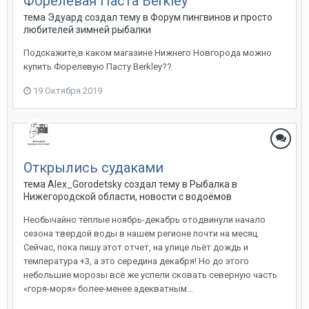
Форелевая Паста Berkley
тема Эдуард создал тему в
Форум пингвинов и просто
любителей зимней рыбалки
Подскажите,в каком магазине Нижнего Новгорода можно
купить Форелевую Пасту Berkley??
19 Октября 2019
Открылись судаками
тема Alex_Gorodetsky создал тему в
Рыбалка в
Нижегородской области, новости с водоёмов
Необычайно тёплые ноябрь-декабрь отодвинули начало
сезона твердой воды в нашем регионе почти на месяц.
Сейчас, пока пишу этот отчет, на улице льёт дождь и
температура +3, а это середина декабря! Но до этого
небольшие морозы всё же успели сковать северную часть
«горя-моря» более-менее адекватным...