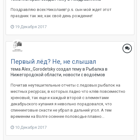
Поздравляю всех Николаев! p.s. сын мой ждет этот
праздник так же, как своё день рождение!
19 Декабря 2017
Первый лёд? Не, не слышал
тема Alex_Gorodetsky создал тему в
Рыбалка в
Нижегородской области, новости с водоёмов
Почитав неутешительные отчеты с ледовых рыбалок на
местных ресурсах, в которых ладно что клёв повсеместно
хреновый, так еще и каждый второй с элементами
декабрьского купания я невольно порадовался, что
спиннинговые снасти не убрал в дальний угол. А тем
временем на Волге осеннее половодье плавно...
10 Декабря 2017