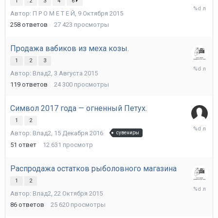
1
2
3
4
6
24
Автор:
П Р О М Е Т Е Й
,
9 Октября 2015
Октября
2017
258
ответов
27 423
просмотры
Продажа вабиков из меха козы.
1
2
3
16
Автор:
Влад2
,
3 Августа 2015
Марта
2017
119
ответов
24 300
просмотры
Символ 2017 года — огненный Петух.
1
2
2
Автор:
Влад2
,
15 Декабря 2016
сувениры
Января
2017
51
ответ
12 631
просмотр
Распродажа остатков рыболовного магазина
1
2
23
Автор:
Влад2
,
22 Октября 2015
Ноября
2016
86
ответов
25 620
просмотры