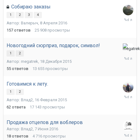
Собираю заказы
1
2
3
4
11
Автор:
Валерыч
,
8 Апреля 2016
Ноября
2016
157
ответов
25 908
просмотры
Новогодний сюрприз, подарок, символ!
25
1
2
Сентябр
Автор:
megatrek
,
18 Декабря 2015
2016
55
ответов
13 655
просмотры
Готовимся к лету.
1
2
19
Автор:
Влад2
,
16 Февраля 2015
Августа
2016
62
ответа
17 143
просмотры
Продажа отцепов для воблеров
Автор:
Влад2
,
7 Июня 2016
14
18
ответов
4 716
просмотры
Июля