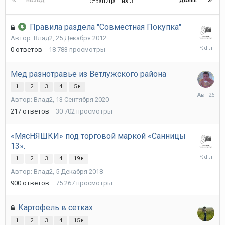
НАЗАД
ДАЛЕЕ
Страница 1 из 3
Правила раздела "Совместная Покупка"
Автор:
Влад2
,
25 Декабря 2012
25
0
ответов
18 783
просмотры
Декабря
2012
Мед разнотравье из Ветлужского района
1
2
3
4
5
26
Автор:
Влад2
,
13 Сентября 2020
Августа
2025
217
ответов
30 702
просмотры
«МясНЯШКИ» под торговой маркой «Санницы
13».
19
1
2
3
4
19
Июля
Автор:
Влад2
,
5 Декабря 2018
2025
900
ответов
75 267
просмотры
Картофель в сетках
1
2
3
4
15