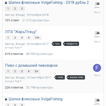
Шапки флисовые VolgaFishing - 2018 дубль 2
1
2
3
15
Автор:
Влад2
,
16 Ноября 2018
Сентябр
2021
101
ответ
21 215
просмотры
ЛПХ "ЖарьПтицу"
1
2
3
4
13
4
Автор:
Влад2
,
16 Ноября 2017
гусь
продукты
Сентябр
(и еще %d)
2021
619
ответов
80 594
просмотры
Пиво с домашней пивоварни
1
2
3
4
5
24
Автор:
Влад2
,
15 Сентября 2017
пиво
варим пиво
Апреля
(и еще %d)
2019
226
ответов
32 798
просмотры
Шапки флисовые VolgaFishing
1
2
3