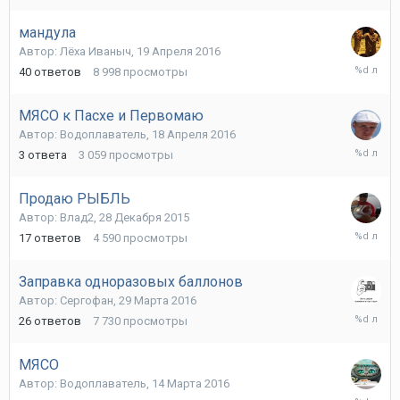
2016
мандула
Автор:
Лёха Иваныч
,
19 Апреля 2016
24
40
ответов
8 998
просмотры
Мая
2016
МЯСО к Пасхе и Первомаю
Автор:
Водоплаватель
,
18 Апреля 2016
13
3
ответа
3 059
просмотры
Мая
2016
Продаю РЫБЛЬ
Автор:
Влад2
,
28 Декабря 2015
15
17
ответов
4 590
просмотры
Апреля
2016
Заправка одноразовых баллонов
Автор:
Сергофан
,
29 Марта 2016
30
26
ответов
7 730
просмотры
Марта
2016
МЯСО
Автор:
Водоплаватель
,
14 Марта 2016
24