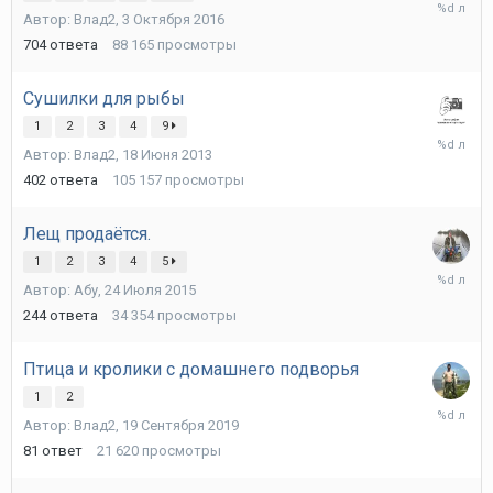
9
Автор:
Влад2
,
3 Октября 2016
Сентябр
2024
704
ответа
88 165
просмотры
Сушилки для рыбы
1
2
3
4
9
5
Автор:
Влад2
,
18 Июня 2013
Февраля
2023
402
ответа
105 157
просмотры
Лещ продаётся.
1
2
3
4
5
23
Автор:
Абу
,
24 Июля 2015
Марта
2022
244
ответа
34 354
просмотры
Птица и кролики с домашнего подворья
1
2
13
Автор:
Влад2
,
19 Сентября 2019
Декабря
2021
81
ответ
21 620
просмотры