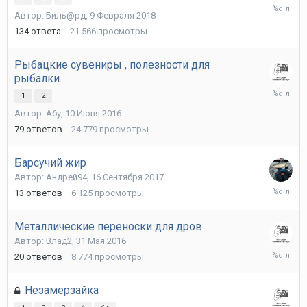
23
Автор:
Биль@рд
,
9 Февраля 2018
Октября
2018
134
ответа
21 566
просмотры
Рыбацкие сувениры , полезности для
рыбалки.
17
1
2
Января
Автор:
Абу
,
10 Июня 2016
2018
79
ответов
24 779
просмотры
Барсучий жир
Автор:
Андрей94
,
16 Сентября 2017
31
13
ответов
6 125
просмотры
Октября
2017
Металлические переноски для дров
Автор:
Влад2
,
31 Мая 2016
30
20
ответов
8 774
просмотры
Октября
2017
Незамерзайка