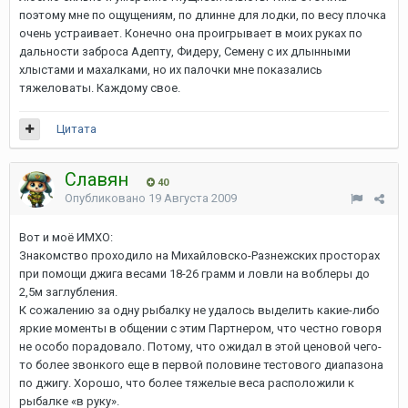
поэтому мне по ощущениям, по длинне для лодки, по весу плочка
очень устраивает. Конечно она проигрывает в моих руках по
дальности заброса Адепту, Фидеру, Семену с их длынными
хлыстами и махалками, но их палочки мне показались
тяжеловаты. Каждому свое.
Цитата
Славян
40
Опубликовано
19 Августа 2009
Вот и моё ИМХО:
Знакомство проходило на Михайловско-Разнежских просторах
при помощи джига весами 18-26 грамм и ловли на воблеры до
2,5м заглубления.
К сожалению за одну рыбалку не удалось выделить какие-либо
яркие моменты в общении с этим Партнером, что честно говоря
не особо порадовало. Потому, что ожидал в этой ценовой чего-
то более звонкого еще в первой половине тестового диапазона
по джигу. Хорошо, что более тяжелые веса расположили к
рыбалке «в руку».