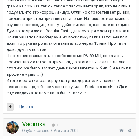
грамм на 400-500, так он такое с палкой вытворял, что не один я
подумал, что это «хороший» щур. Отлично отрабатывает рывки,
придавая при этом приятных ощущений. На Таккаре все намного
скучнее происходит, вот тут действительно, как полено тащишь.
Думаю не зря же он Regular-Fast..., да и смотря с чем сравнивать.
Поизвращался с воблерами, но поскольку палка заточена под
джиг, то рука на рывках отваливалась через 15 мин. Про твич
даже думать не стоит…
Не склонен связывать с особенностью PA-80-MH, но за день
произошло 2 отстрела приманки, до этого за 2 года на Лагуне
столько же было. Может день какой магнитный был. :) Я не пил и
вроде не мудил… :)
Итого в остатке: развернув катушкодержатель и поменяв
первое кольцо, я бы ее может и купил. :) Люблю я колЫ! :) Да и
еще скидочка не помешала бы... *16* *21*
Цитата
Vadimka
0
Опубликовано
3 Августа 2009