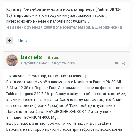
Кстати у РоманАра именно эта модель партнёра (Partner 8ft 12-
38), в прошлом и этом году он им уже сомиков таскал:),
интересно его мнение о палочке послушать...
Изменено
29 Июля 2009
пользователем Гоша Дзержинский
Цитата
bazilefs
1 382
Опубликовано
3 Августа 2009
Я конечно не Романар, но вот моё мнение. :)
Вот и состоялось моё знакомство с Norstream Partner PA-80-MH
2.43 м. 12-38 гр. Regular-Fast. Знакомился я с ним на фоне палочки
Takkara Laguna 240 7-38 гр. Сразу скажу, я люблю ловить колАми,
коими и являются эти палки. Заодно получилось так, что Славян
взялся ловить (первый раз) моей Таккарой, ну и чудненько…
Ловил плетней Daiwa BAY JIGGING SENSOR 1.2 и катушкой
Shimano TECHNIUM 4000 Mg.
Еще раньше меня насторожил отчет Влада и фотки Димы
Барсика, на которых прижим лески при забросе приходился на