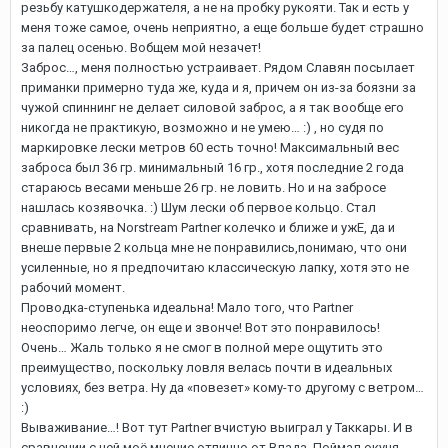
резьбу катушкодержателя, а не на пробку рукояти. Так и есть у
меня тоже самое, очень неприятно, а еще больше будет страшно
за палец осенью. Вобщем мой незачет!
Заброс…, меня полностью устраивает. Рядом Славян посылает
приманки примерно туда же, куда и я, причем он из-за боязни за
чужой спиннинг не делает силовой заброс, а я так вообще его
никогда не практикую, возможно и не умею… :) , но судя по
маркировке лески метров 60 есть точно! Максимальный вес
заброса был 36 гр. минимальный 16 гр., хотя последние 2 года
стараюсь весами меньше 26 гр. не ловить. Но и на забросе
нашлась козявочка. :) Шум лески об первое кольцо. Стал
сравнивать, на Norstream Partner колечко и ближе и ужЕ, да и
внеше первые 2 кольца мне не понравились,понимаю, что они
усиленные, но я предпочитаю классическую лапку, хотя это не
рабочий момент.
Проводка-ступенька идеальна! Мало того, что Partner
неоспоримо легче, он еще и звонче! Вот это понравилось!
Очень… Жаль только я не смог в полной мере ощутить это
преимущество, поскольку ловля велась почти в идеальных
условиях, без ветра. Ну да «повезет» кому-то другому с ветром…
:)
Вываживание…! Вот тут Partner вчистую выиграл у Таккары. И в
сравнении с ней моё мнение отлично от Влада. Поймал окуня