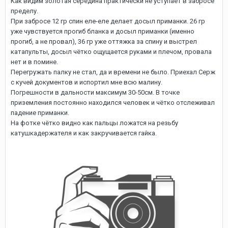
Как видим золотая середина практически не уступает в забросе
пределу.
При забросе 12 гр спин еле-еле делает досыл приманки. 26 гр
уже чувствуется прогиб бланка и досыл приманки (именно
прогиб, а не провал), 36 гр уже оттяжка за спину и выстрел
катапульты, досыл чётко ощущается руками и плечом, провала
нет и в помине.
Перегружать палку не стал, да и времени не было. Приехал Серж
с кучей документов и испортил мне всю малину.
Погрешности в дальности максимум 30-50см. В точке
приземления постоянно находился человек и чётко отслеживал
падение приманки.
На фотке чётко видно как пальцы ложатся на резьбу
катушкадержателя и как закручивается гайка.