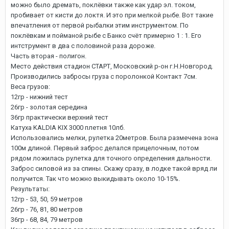
можно было дремать, поклёвки также как удар эл. током,
пробивает от кисти до локтя. И это при мелкой рыбе. Вот такие
впечатления от первой рыбалки этим инструментом. По
поклёвкам и пойманой рыбе с Банко счёт примерно 1 : 1. Его
интструмент в два с половиной раза дороже.
Часть вторая - полигон.
Место действия стадион СТАРТ, Московский р-он г.Н.Новгород.
Производились забросы груза с поролонкой Контакт 7см.
Веса грузов:
12гр - нижний тест
26гр - золотая середина
36гр практически верхний тест
Катуха KALDIA KIX 3000 плетня 10лб.
Использовались мелки, рулетка 20метров. Была размечена зона
100м длиной. Первый заброс делался прицелочным, потом
рядом ложилась рулетка для точного определения дальности.
Заброс силовой из за спины. Скажу сразу, в лодке такой вряд ли
получится. Так что можно выкидывать около 10-15%.
Результаты:
12гр - 53, 50, 59 метров
26гр - 76, 81, 80 метров
36гр - 68, 84, 79 метров