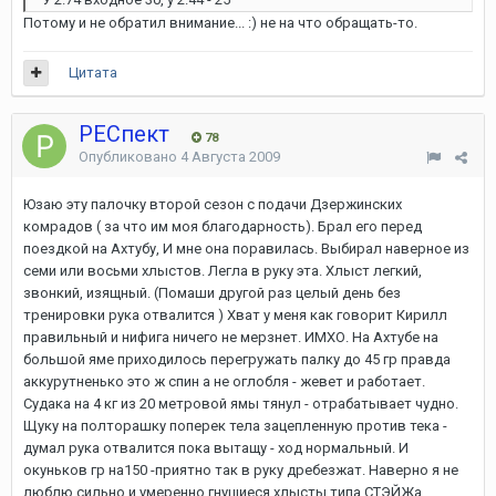
Потому и не обратил внимание... :) не на что обращать-то.
Цитата
РЕСпект
78
Опубликовано
4 Августа 2009
Юзаю эту палочку второй сезон с подачи Дзержинских
комрадов ( за что им моя благодарность). Брал его перед
поездкой на Ахтубу, И мне она поравилась. Выбирал наверное из
семи или восьми хлыстов. Легла в руку эта. Хлыст легкий,
звонкий, изящный. (Помаши другой раз целый день без
тренировки рука отвалится ) Хват у меня как говорит Кирилл
правильный и нифига ничего не мерзнет. ИМХО. На Ахтубе на
большой яме приходилось перегружать палку до 45 гр правда
аккурутненько это ж спин а не оглобля - жевет и работает.
Судака на 4 кг из 20 метровой ямы тянул - отрабатывает чудно.
Щуку на полторашку поперек тела зацепленную против тека -
думал рука отвалится пока вытащу - ход нормальный. И
окуньков гр на150 -приятно так в руку дребезжат. Наверно я не
люблю сильно и умеренно гнущиеся хлысты типа СТЭЙЖа