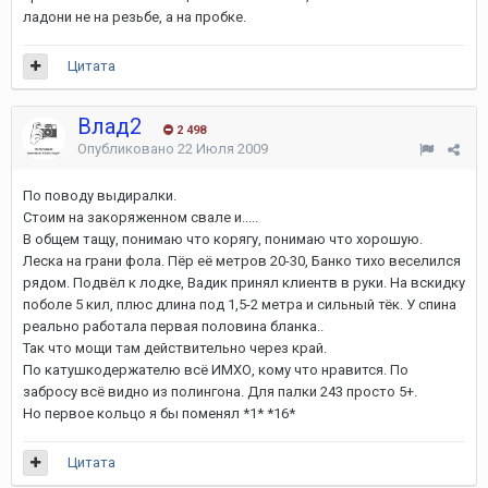
ладони не на резьбе, а на пробке.
Цитата
Влад2
2 498
Опубликовано
22 Июля 2009
По поводу выдиралки.
Стоим на закоряженном свале и.....
В общем тащу, понимаю что корягу, понимаю что хорошую.
Леска на грани фола. Пёр её метров 20-30, Банко тихо веселился
рядом. Подвёл к лодке, Вадик принял клиентв в руки. На вскидку
поболе 5 кил, плюс длина под 1,5-2 метра и сильный тёк. У спина
реально работала первая половина бланка..
Так что мощи там действительно через край.
По катушкодержателю всё ИМХО, кому что нравится. По
забросу всё видно из полингона. Для палки 243 просто 5+.
Но первое кольцо я бы поменял *1* *16*
Цитата