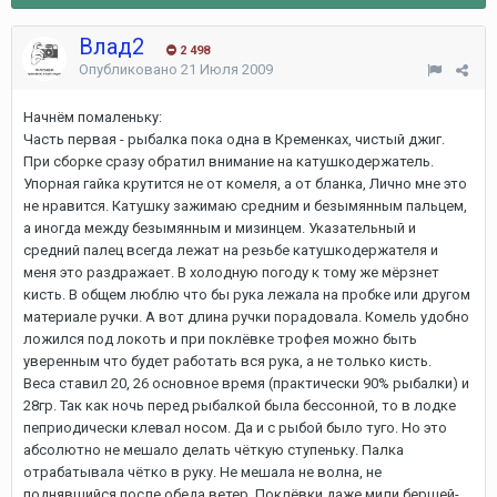
Влад2
2 498
Опубликовано
21 Июля 2009
Начнём помаленьку:
Часть первая - рыбалка пока одна в Кременках, чистый джиг.
При сборке сразу обратил внимание на катушкодержатель.
Упорная гайка крутится не от комеля, а от бланка, Лично мне это
не нравится. Катушку зажимаю средним и безымянным пальцем,
а иногда между безымянным и мизинцем. Указательный и
средний палец всегда лежат на резьбе катушкодержателя и
меня это раздражает. В холодную погоду к тому же мёрзнет
кисть. В общем люблю что бы рука лежала на пробке или другом
материале ручки. А вот длина ручки порадовала. Комель удобно
ложился под локоть и при поклёвке трофея можно быть
уверенным что будет работать вся рука, а не только кисть.
Веса ставил 20, 26 основное время (практически 90% рыбалки) и
28гр. Так как ночь перед рыбалкой была бессонной, то в лодке
пеприодически клевал носом. Да и с рыбой было туго. Но это
абсолютно не мешало делать чёткую ступеньку. Палка
отрабатывала чётко в руку. Не мешала не волна, не
поднявшийся после обеда ветер. Поклёвки даже мили бершей-