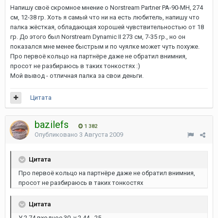
Напишу своё скромное мнение о Norstream Partner PA-90-MH, 274
см, 12-38 гр. Хоть я самый что ни на есть любитель, напишу что
палка жёсткая, обладающая хорошей чувствительностью от 18
гр. До этого был Norstream Dynamic II 273 см, 7-35 гр., но он
показался мне менее быстрым и по чуялке может чуть похуже.
Про первоё кольцо на партнёре даже не обратил внимния,
просот не разбираюсь в таких тонкостях :)
Мой вывод - отличная палка за свои деньги.
Цитата
bazilefs
1 382
Опубликовано
3 Августа 2009
Цитата
Про первоё кольцо на партнёре даже не обратил внимния,
просот не разбираюсь в таких тонкостях
Цитата
У 2.74 входное 30, у 2.44 - 25