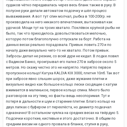
судаков чётко передавалась через весь бланк также в руку. В
полусне руки делали автоматом подсечку и шёл процесс
вываживания. А вот тут спин молчал, рыбка в 100-200гр. не
производила на него никакого впечатления, вытаскивал как
удочкой. Мощи тут на троих хватало. Поклёвок крупной рыбы не
было, так что приходилось довольствоваться мелочью,
которую потом благополучно отпускали за борт. Работа на
данных весах реально порадовала. Привык ловить 270 и по
началу даже визуально чего-то не хватало. Потом привык.
Забросы делал не резкие, со всей дури не кидал. В лодке ловил
с Вадиком Банко, проигрывал его палке 270 в забросе около 5
метров. Но скажу честно это не напрягло. Напрягло первое
пропускное кольцо! Катуха KALDIA KIX 3000, плетня 10лб. Так вот
при забросе явно слышен шорох, даже жужание плетни и
визуально видно как большое кольцо лески сходящее с катухи
вжимается в маленькое, первое кольцо спина. Много было
разговоров на эту тему, но факты вещь неоспоримая. Тут и
потеря в дальности и шум и старение плетни. Благо кольцо на
двух лапках с буфером от перехлёста, но диаметр подкачал
одназначно! В остальном чуялка на средних весах на твёрдую 5.
Подсечки короткие, кистевые и этого достаточно. В общем по
средним весам ни одного провала в бланке, ступня в руку,