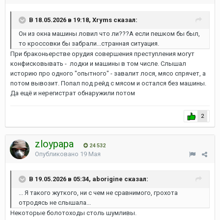
В 18.05.2026 в 19:18, Xryms сказал:
Он из окна машины ловил что ли???А если пешком бы был,
то кроссовки бы забрали...странная ситуация.
При браконьерстве орудия совершения преступления могут
конфисковывать - лодки и машины в том числе. Слышал
историю про одного "опытного" - завалит лося, мясо спрячет, а
потом вывозит. Попал под рейд с мясом и остался без машины.
Да ещё и нерегистрат обнаружили потом
2
zloypapa
24 532
Опубликовано
19 Мая
В 19.05.2026 в 05:34, aborigine сказал:
... Я такого жуткого, ни с чем не сравнимого, грохота
отродясь не слышала...
Некоторые болотоходы столь шумливы.