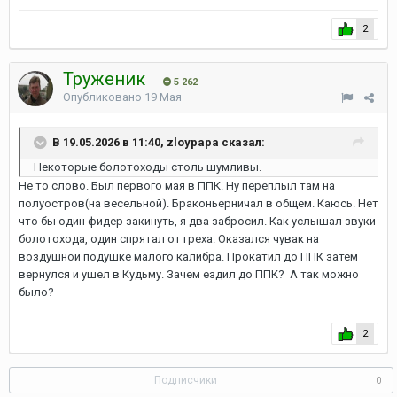
2
Труженик
5 262
Опубликовано
19 Мая
В 19.05.2026 в 11:40, zloypapa сказал:
Некоторые болотоходы столь шумливы.
Не то слово. Был первого мая в ППК. Ну переплыл там на
полуостров(на весельной). Браконьерничал в общем. Каюсь. Нет
что бы один фидер закинуть, я два забросил. Как услышал звуки
болотохода, один спрятал от греха. Оказался чувак на
воздушной подушке малого калибра. Прокатил до ППК затем
вернулся и ушел в Кудьму. Зачем ездил до ППК? А так можно
было?
2
Подписчики
0