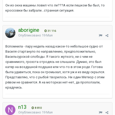
Он из окна машины ловил что ли???А если пешком бы был, то
кроссовки бы забрали...странная ситуация.
aborigine
31 116
Опубликовано
19 Мая
Вспомнила - пару недель назад какое-то небольшое судно от
Василя стартануло по направлению, предположительно,
Васильсурской слободы. Я такого жуткого, ни с чем не
сравнимого, грохота отродясь не слышала. Думаю, это был
катер на воздушной подушке или что-то в этом роде. Готова
была удавиться, пока он громыхал, хотя уж и из виду скрылся.
Представляю, что с рыбой творилось. Ни один Метеор с этим
рёвом не сравнится. А на моторках нет-нет, да проползали,
крадучись.
n13
8 810
Опубликовано
19 Мая