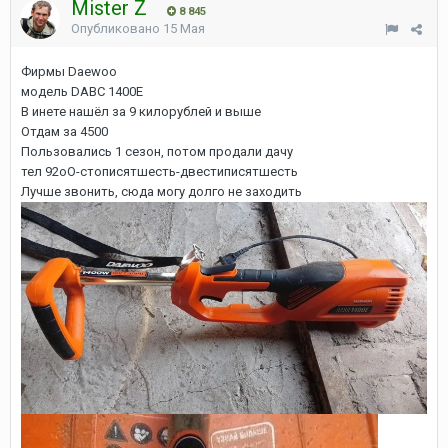
Mister Z
8 845
Опубликовано
15 Мая
Фирмы Daewoo
модель DABC 1400E
В инете нашёл за 9 килорублей и выше
Отдам за 4500
Пользовались 1 сезон, потом продали дачу
тел 92оО-стописятшесть-двестиписятшесть
Лучше звонить, сюда могу долго не заходить