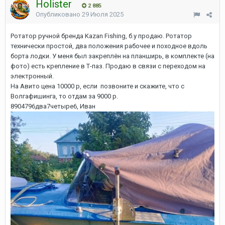
Holister
2 885
Опубликовано
29 Июля 2025
Ротатор ручной бренда Kazan Fishing, б.у продаю. Ротатор
технически простой, два положения рабочее и походное вдоль
борта лодки. У меня был закреплён на планширь, в комплекте (на
фото) есть крепление в Т-паз. Продаю в связи с переходом на
электронный.
На Авито цена 10000 р, если позвоните и скажите, что с
Волгафишинга, то отдам за 9000 р.
8904796два7четыре6, Иван