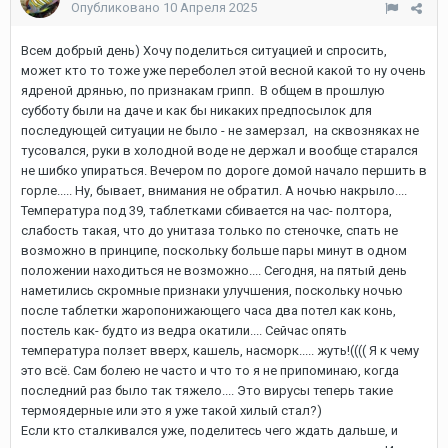
Опубликовано
10 Апреля 2025
Всем добрый день) Хочу поделиться ситуацией и спросить,
может кто то тоже уже переболел этой весной какой то ну очень
ядреной дрянью, по признакам грипп. В общем в прошлую
субботу были на даче и как бы никаких предпосылок для
последующей ситуации не было - не замерзал, на сквозняках не
тусовался, руки в холодной воде не держал и вообще старался
не шибко упираться. Вечером по дороге домой начало першить в
горле..... Ну, бывает, внимания не обратил. А ночью накрыло....
Температура под 39, таблетками сбивается на час- полтора,
слабость такая, что до унитаза только по стеночке, спать не
возможно в принципе, поскольку больше пары минут в одном
положении находиться не возможно.... Сегодня, на пятый день
наметились скромные признаки улучшения, поскольку ночью
после таблетки жаропонижающего часа два потел как конь,
постель как- будто из ведра окатили.... Сейчас опять
температура ползет вверх, кашель, насморк..... жуть!(((( Я к чему
это всё. Сам болею не часто и что то я не припоминаю, когда
последний раз было так тяжело.... Это вирусы теперь такие
термоядерные или это я уже такой хилый стал?)
Если кто сталкивался уже, поделитесь чего ждать дальше, и