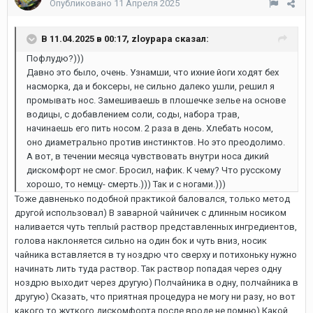
Опубликовано
11 Апреля 2025
В 11.04.2025 в 00:17, zloypapa сказал:
Пофлудю?)))
Давно это было, очень. Узнамши, что ихние йоги ходят бех
насморка, да и боксеры, не сильно далеко ушли, решил я
промывать нос. Замешиваешь в плошечке зелье на основе
водицы, с добавлением соли, соды, набора трав,
начинаешь его пить носом. 2 раза в день. Хлебать носом,
оно диаметрально против инстинктов. Но это преодолимо.
А вот, в течении месяца чувствовать внутри носа дикий
дискомфорт не смог. Бросил, нафик. К чему? Что русскому
хорошо, то немцу- смерть.))) Так и с ногами.)))
Тоже давненько подобной практикой баловался, только метод
другой использовал) В заварной чайничек с длинным носиком
наливается чуть теплый раствор представленных ингредиентов,
голова наклоняется сильно на один бок и чуть вниз, носик
чайника вставляется в ту ноздрю что сверху и потихоньку нужно
начинать лить туда раствор. Так раствор попадая через одну
ноздрю выходит через другую) Полчайника в одну, полчайника в
другую) Сказать, что приятная процедура не могу ни разу, но вот
какого то жуткого дискомфорта после вроде не помню) Какой