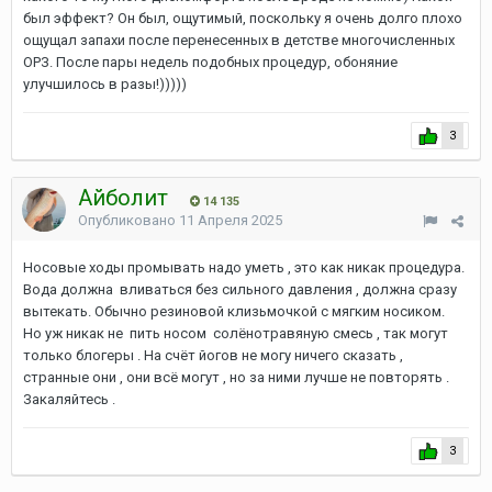
был эффект? Он был, ощутимый, поскольку я очень долго плохо
ощущал запахи после перенесенных в детстве многочисленных
ОРЗ. После пары недель подобных процедур, обоняние
улучшилось в разы!)))))
3
Айболит
14 135
Опубликовано
11 Апреля 2025
Носовые ходы промывать надо уметь , это как никак процедура.
Вода должна вливаться без сильного давления , должна сразу
вытекать. Обычно резиновой клизьмочкой с мягким носиком.
Но уж никак не пить носом солёнотравяную смесь , так могут
только блогеры . На счёт йогов не могу ничего сказать ,
странные они , они всё могут , но за ними лучше не повторять .
Закаляйтесь .
3