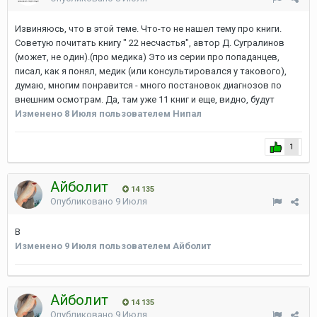
Извиняюсь, что в этой теме. Что-то не нашел тему про книги.
Советую почитать книгу " 22 несчастья", автор Д. Сугралинов
(может, не один).(про медика) Это из серии про попаданцев,
писал, как я понял, медик (или консультировался у такового),
думаю, многим понравится - много постановок диагнозов по
внешним осмотрам. Да, там уже 11 книг и еще, видно, будут
Изменено
8 Июля
пользователем Нипал
1
Айболит
14 135
Опубликовано
9 Июля
В
Изменено
9 Июля
пользователем Айболит
Айболит
14 135
Опубликовано
9 Июля