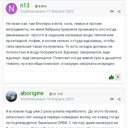
n13
8 810
Опубликовано
11 Апреля 2025
Не знаю как там блогеры и йоги, соль, лимон и прочие
инградиенты, но меня бабушка приучила промывать нос когда
умываешься - просто в ладошпи налиаешь воды теплой или
прохладной -пофик, и носом сильно оттуда вдыхаешь, чтобы
типа эмульсия такая получилась. То есть ноздри должны не
полностью в воду погружаться. Вдохнул, сморкнулся, ещё
вдохнул -ещё сморкнулся. Помогает когда зимой сухо и дышится
тяжело, ну и вообще помогает, и насухую сморкаться вредно
4
aborigine
31 119
Опубликовано
16 Апреля 2025
Я в новом году уже 2 раза успела переболеть. До этого болела
несколько лет назад в первую ковидную волну, но ковид тогда
не подтвердился, банальное ОРВИ. С тех пор даже насморка не