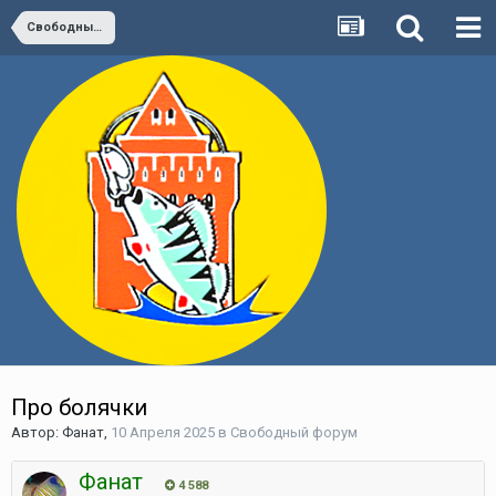
Свободный форум
Про болячки
Автор:
Фанат
,
10 Апреля 2025
в
Свободный форум
Фанат
4 588