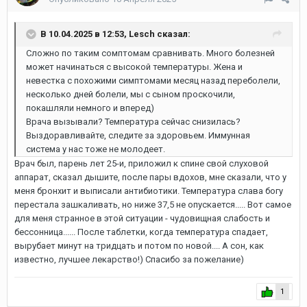
В 10.04.2025 в 12:53, Lesch сказал:
Сложно по таким сомптомам сравнивать. Много болезней
может начинаться с высокой температуры. Жена и
невестка с похожими симптомами месяц назад переболели,
несколько дней болели, мы с сыном проскочили,
покашляли немного и вперед)
Врача вызывали? Температура сейчас снизилась?
Выздоравливайте, следите за здоровьем. Иммунная
система у нас тоже не молодеет.
Врач был, парень лет 25-и, приложил к спине свой слуховой
аппарат, сказал дышите, после пары вдохов, мне сказали, что у
меня бронхит и выписали антибиотики. Температура слава богу
перестала зашкаливать, но ниже 37,5 не опускается..... Вот самое
для меня странное в этой ситуации - чудовищная слабость и
бессонница...... После таблетки, когда температура спадает,
вырубает минут на тридцать и потом по новой.... А сон, как
известно, лучшее лекарство!) Спасибо за пожелание)
1