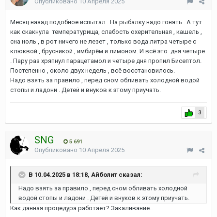
Опубликовано
10 Апреля 2025
Месяц назад подобное испытал . На рыбалку надо гонять . А тут
как скакнула температурища, слабость охерительная , кашель ,
сна ноль , в рот ничего не лезет , только вода литра четыре с
клюквой , брусникой , имбирём и лимоном. И всё это дня четыре
. Пару раз хряпнул парацетамол и четыре дня пропил Бисептол.
Постепенно , около двух недель , всё восстановилось.
Надо взять за правило , перед сном обливать холодной водой
стопы и ладони . Детей и внуков к этому приучать.
3
SNG
5 691
Опубликовано
10 Апреля 2025
В 10.04.2025 в 18:18, Айболит сказал:
Надо взять за правило , перед сном обливать холодной
водой стопы и ладони . Детей и внуков к этому приучать.
Как данная процедура работает? Закаливание..