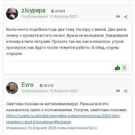
zloypapa
24 534
Опубликовано
10 Апреля 2025
Было нечто подобное года два тому. На пару с женой. Два дня в
лежку- с кровати встать не мог. Врача не вызывали. Заваривали
клюкву и пили литрами. Прошло так же, как и началось: утром
проснулся, как будто после тяжелой работы. В обед, огурец-
огурцом.
2
Evro
20 272
Опубликовано
10 Апреля 2025
Симтомы похожи на метапневмовирус. Раньше всё это
называлось грипп с осложнениями. Погугли, симптомы похожие.
https://ozerki.ru/articles/vspyshka-metapnevmovirusa-2025-chto-
izvestno-i-stoit-li-boyatsya/#lechenie
Изменено
10 Апреля 2025
пользователем Evro