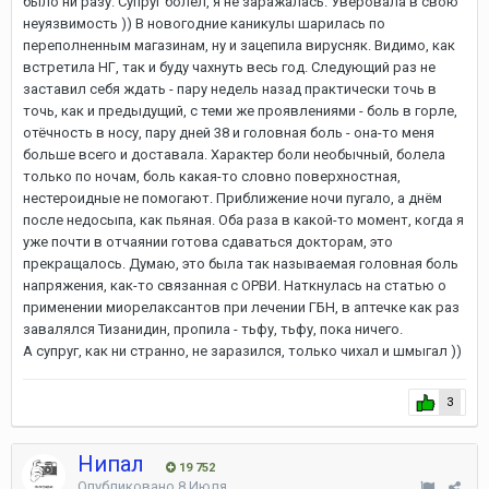
было ни разу. Супруг болел, я не заражалась. Уверовала в свою
неуязвимость )) В новогодние каникулы шарилась по
переполненным магазинам, ну и зацепила вирусняк. Видимо, как
встретила НГ, так и буду чахнуть весь год. Следующий раз не
заставил себя ждать - пару недель назад практически точь в
точь, как и предыдущий, с теми же проявлениями - боль в горле,
отёчность в носу, пару дней 38 и головная боль - она-то меня
больше всего и доставала. Характер боли необычный, болела
только по ночам, боль какая-то словно поверхностная,
нестероидные не помогают. Приближение ночи пугало, а днём
после недосыпа, как пьяная. Оба раза в какой-то момент, когда я
уже почти в отчаянии готова сдаваться докторам, это
прекращалось. Думаю, это была так называемая головная боль
напряжения, как-то связанная с ОРВИ. Наткнулась на статью о
применении миорелаксантов при лечении ГБН, в аптечке как раз
завалялся Тизанидин, пропила - тьфу, тьфу, пока ничего.
А супруг, как ни странно, не заразился, только чихал и шмыгал ))
3
Нипал
19 752
Опубликовано
8 Июля