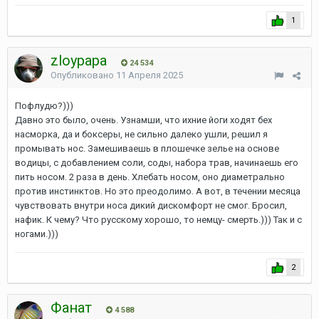
1
zloypapa
24 534
Опубликовано
11 Апреля 2025
Пофлудю?)))
Давно это было, очень. Узнамши, что ихние йоги ходят бех
насморка, да и боксеры, не сильно далеко ушли, решил я
промывать нос. Замешиваешь в плошечке зелье на основе
водицы, с добавлением соли, соды, набора трав, начинаешь его
пить носом. 2 раза в день. Хлебать носом, оно диаметрально
против инстинктов. Но это преодолимо. А вот, в течении месяца
чувствовать внутри носа дикий дискомфорт не смог. Бросил,
нафик. К чему? Что русскому хорошо, то немцу- смерть.))) Так и с
ногами.)))
2
Фанат
4 588