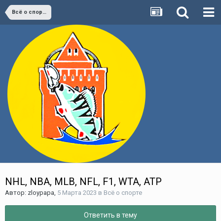
Всё о спорте
NHL, NBA, MLB, NFL, F1, WTA, ATP
Автор:
zloypapa
,
5 Марта 2023
в
Всё о спорте
Ответить в тему