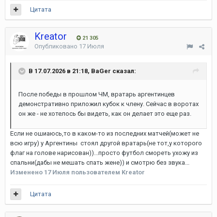
Цитата
Kreator
21 305
Опубликовано
17 Июля
В 17.07.2026 в 21:18, BaGer сказал:
После победы в прошлом ЧМ, вратарь аргентинцев
демонстративно приложил кубок к члену. Сейчас в воротах
он же - не хотелось бы видеть, как он делает это еще раз.
Если не ошиаюсь,то в каком-то из последних матчей(может не
всю игру) у Аргентины стоял другой вратарь(не тот,у которого
флаг на голове нарисован))...просто футбол смореть ухожу из
спальни(дабы не мешать спать жене)) и смотрю без звука...
Изменено
17 Июля
пользователем Kreator
Цитата