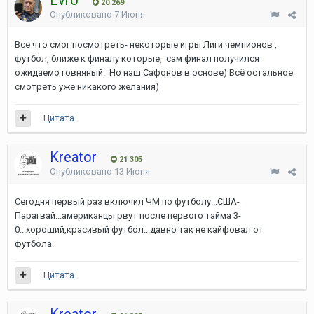
Evro
20 269
Опубликовано
7 Июня
Все что смог посмотреть- некоторые игры Лиги чемпионов ,
футбол, ближе к финалу которые, сам финал получился
ожидаемо говняный. Но наш Сафонов в основе) Всё остальное
смотреть уже никакого желания)
Цитата
Kreator
21 305
Опубликовано
13 Июня
Сегодня первый раз включил ЧМ по футболу...США-
Парагвай...американцы рвут после первого тайма 3-
0...хороший,красивый футбол...давно так не кайфовал от
футбола.
Цитата