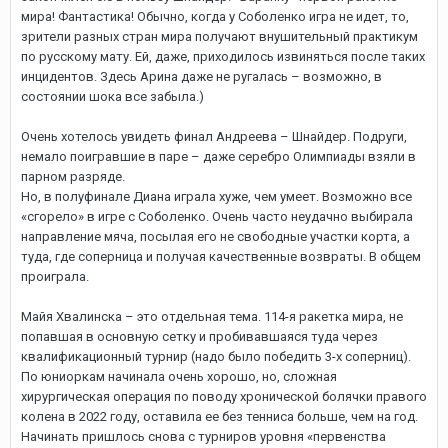
мира! Фантастика! Обычно, когда у Соболенко игра не идет, то,
зрители разных стран мира получают внушительный практикум
по русскому мату. Ей, даже, приходилось извиняться после таких
инцидентов. Здесь Арина даже не ругалась – возможно, в
состоянии шока все забыла.)
Очень хотелось увидеть финал Андреева – Шнайдер. Подруги,
немало поигравшие в паре – даже серебро Олимпиады взяли в
парном разряде.
Но, в полуфинале Диана играла хуже, чем умеет. Возможно все
«сгорело» в игре с Соболенко. Очень часто неудачно выбирала
направление мяча, посылая его не свободные участки корта, а
туда, где соперница и получая качественные возвраты. В общем
проиграла.
Майя Хвалинска – это отдельная тема. 114-я ракетка мира, не
попавшая в основную сетку и пробивавшаяся туда через
квалификационный турнир (надо было победить 3-х соперниц).
По юниоркам начинала очень хорошо, но, сложная
хирургическая операция по поводу хронической болячки правого
колена в 2022 году, оставила ее без тенниса больше, чем на год.
Начинать пришлось снова с турниров уровня «первенства