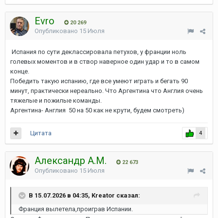
Evro
20 269
Опубликовано
15 Июля
Испания по сути деклассировала петухов, у франции ноль
голевых моментов и в створ наверное один удар и то в самом
конце.
Победить такую испанию, где все умеют играть и бегать 90
минут, практически нереально. Что Аргентина что Англия очень
тяжелые и пожилые команды.
Аргентина- Англия 50 на 50 как не крути, будем смотреть)
Цитата
4
Александр А.М.
22 673
Опубликовано
15 Июля
В 15.07.2026 в 04:35, Kreator сказал:
Франция вылетела,проиграв Испании.