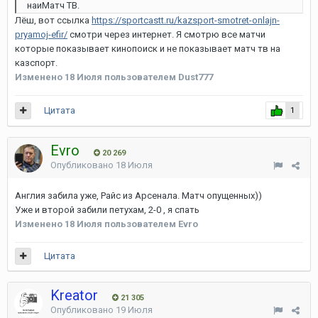
наиМатч ТВ.
Лёш, вот ссылка
https://sportcastt.ru/kazsport-smotret-onlajn-
pryamoj-efir/
смотри через интернет. Я смотрю все матчи
которые показывает кинопоиск и не показывает матч тв на
казспорт.
Изменено
18 Июля
пользователем Dust777
Цитата
1
Evro
20 269
Опубликовано
18 Июля
Англия забила уже, Райс из Арсенала. Матч опущенных))
Уже и второй забили петухам, 2-0 , я спать
Изменено
18 Июля
пользователем Evro
Цитата
Kreator
21 305
Опубликовано
19 Июля