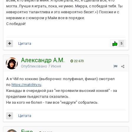
всем, кто верил в меня. Я проиграла, но, я сделала все, что
могла. Лучше я играть, пока, не умею. Мирра, с победой тебя. Ты
невероятно талантлива и это невероятно бесит.») Похоже и с
нервами и с юмором у Майи все в порядке.
С победой!
Цитата
5
Александр А.М.
22 673
Опубликовано
7 Июня
А я ЧМ по хоккею (выборочно: полуфинал, финал) смотрел
по
https://matchtv.ru
.
Канадцы в очередной раз "не проявили высокий хоккей" - за
пределами пьедестала оказались.
Ни за кого не болел - там все "недруги" собрались.
Цитата