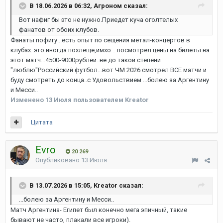
В 18.06.2026 в 06:32, Агроном сказал:
Вот нафиг бы это не нужно.Приедет куча оголтелых
фанатов от обоих клубов.
Фанаты пофигу...есть опыт по сещения метал-концертов в
клубах..это иногда похлеще,имхо... посмотрел цены на билеты на
этот матч...4500-9000рублей..не до такой степени
"люблю"Российский футбол...вот ЧМ 2026 смотрел ВСЕ матчи и
буду смотреть до конца..с Удовольствием ...болею за Аргентину
и Месси..
Изменено
13 Июля
пользователем Kreator
Цитата
Evro
20 269
Опубликовано
13 Июля
В 13.07.2026 в 15:05, Kreator сказал:
...болею за Аргентину и Месси..
Матч Аргентина- Египет был конечно мега эпичный, такие
бывают не часто, плакали все игроки).