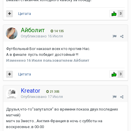
Цитата
3
Айболит
14 135
Опубликовано
16 Июля
Футбольный Бог наказал всех кто против Нас.
А в финале пусть победит достойный !!!
Изменено
16 Июля
пользователем Айболит
Цитата
3
Kreator
21 305
Опубликовано
17 Июля
Друзья,что-то"запутался" во времени показа двух последних
матчей)
матч за 3место...Англия-Франция в ночь с субботы на
воскресенье..в 00-00