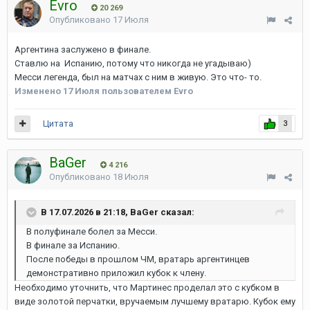
Evro
20 269
Опубликовано
17 Июля
Аргентина заслужено в финале.
Ставлю на Испанию, потому что никогда не угадываю)
Месси легенда, был на матчах с ним в живую. Это что- то.
Изменено
17 Июля
пользователем Evro
Цитата
3
BaGer
4 216
Опубликовано
18 Июля
В 17.07.2026 в 21:18, BaGer сказал:
В полуфинале болел за Месси.
В финале за Испанию.
После победы в прошлом ЧМ, вратарь аргентинцев
демонстративно приложил кубок к члену.
Необходимо уточнить, что Мартинес проделал это с кубком в
виде золотой перчатки, вручаемым лучшему вратарю. Кубок ему