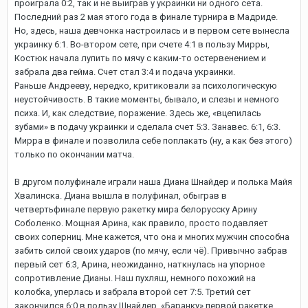
проиграла 0:2, так и не выиграв у украинки ни одного сета.
Последний раз 2 мая этого года в финале турнира в Мадриде.
Но, здесь, наша девчонка настроилась и в первом сете вынесла
украинку 6:1. Во-втором сете, при счете 4:1 в пользу Мирры,
Костюк начала лупить по мячу с каким-то остервенением и
забрала два гейма. Счет стал 3:4 и подача украинки.
Раньше Андрееву, нередко, критиковали за психологическую
неустойчивость. В такие моменты, бывало, и слезы и немного
психа. И, как следствие, поражение. Здесь же, «вцепилась
зубами» в подачу украинки и сделала счет 5:3. Занавес. 6:1, 6:3.
Мирра в финале и позволила себе поплакать (ну, а как без этого)
только по окончании матча.
В другом полуфинале играли наша Диана Шнайдер и полька Майя
Хвалинска. Диана вышла в полуфинал, обыграв в
четвертьфинале первую ракетку мира белорусску Арину
Соболенко. Мощная Арина, как правило, просто подавляет
своих соперниц. Мне кажется, что она и многих мужчин способна
забить силой своих ударов (по мячу, если чё). Привычно забрав
первый сет 6:3, Арина, неожиданно, наткнулась на упорное
сопротивление Дианы. Наш пухляш, немного похожий на
колобка, уперлась и забрала второй сет 7:5. Третий сет
закончился 6:0 в пользу Шнайдер. «Баранку» первой ракетке