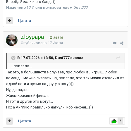
Вперёд Ямаль и его банда))
Изменено
17 Июля
пользователем Dust777
Цитата
zloypapa
24 526
Опубликовано
17 Июля
В 17.07.2026 в 13:50, Dust777 сказал:
...повезло...
Так это, в большинстве случаев, про любой выигрыш, любой
команды можно сказать. Ну, повезло, что так мячик отскочил от
одной ноги и прямо на другую ногу.)))
Ну, да ладно.
Ждем красивый финал.
И тот и другой это могут...
ПС: а Англию правильно нагнули, ибо нехрен...)))
Цитата
3