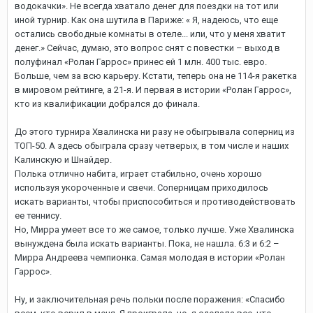
водокачки». Не всегда хватало денег для поездки на тот или
иной турнир. Как она шутила в Париже: « Я, надеюсь, что еще
остались свободные комнаты в отеле... или, что у меня хватит
денег.» Сейчас, думаю, это вопрос снят с повестки – выход в
полуфинал «Ролан Гаррос» принес ей 1 млн. 400 тыс. евро.
Больше, чем за всю карьеру. Кстати, теперь она не 114-я ракетка
в мировом рейтинге, а 21-я. И первая в истории «Ролан Гаррос»,
кто из квалификации добрался до финала.
До этого турнира Хвалинска ни разу не обыгрывала соперниц из
ТОП-50. А здесь обыграла сразу четверых, в том числе и наших
Калинскую и Шнайдер.
Полька отлично набита, играет стабильно, очень хорошо
используя укороченные и свечи. Соперницам приходилось
искать варианты, чтобы приспособиться и противодействовать
ее теннису.
Но, Мирра умеет все то же самое, только лучше. Уже Хвалинска
вынуждена была искать варианты. Пока, не нашла. 6:3 и 6:2 –
Мирра Андреева чемпионка. Самая молодая в истории «Ролан
Гаррос».
Ну, и заключительная речь польки после поражения: «Спасибо