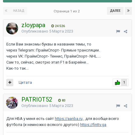
НАЗАД
ДАЛЕЕ
Страница 1 из 2
zloypapa
24 526
Опубликовано
5 Марта 2023
Если Вам знакомы буквы в названии темы, то
через Telegram: ПраймСпорт- Прямые трансляции.
через VK: ПраймСпорт- Теннис, ПраймСпорт- NHL....
Сам то, сейчас, смотрю этап F1 в Бахрейне...
Как-то так...
Цитата
1
PATRIOT52
83
Опубликовано
5 Марта 2023
Для НБА у меня есть сайт
https://aanba.ru
, для вообще всего
футбола (и немножко всякого другого)
https://finttv.ga