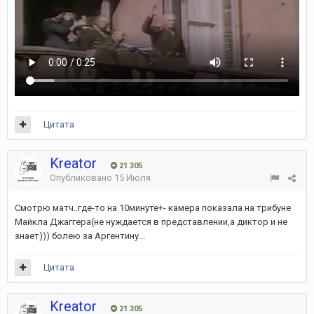
Цитата
Kreator
21 305
Опубликовано
15 Июля
Смотрю матч..где-то на 10минуте+- камера показала на трибуне
Майкла Джаггера(не нуждается в представлении,а диктор и не
знает))) болею за Аргентину...
Цитата
Kreator
21 305