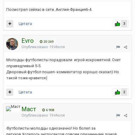
Посмотрел сейяас в сети..Англия-Франция6-4.
Цитата
3
Evro
20 269
Опубликовано
19 Июля
Молодцы футболисты порадовали игрой искрометной. Счет
справедливый 5-5.
Дворовый футбол пошел- комментатор хорошо сказал) Но
такой тоже нравится)
Цитата
2
Маст
6 908
Опубликовано
19 Июля
Футболисты молодцы однозначно! Но болел за
петухов.Хотелось англосаксов совсем опущенными домой