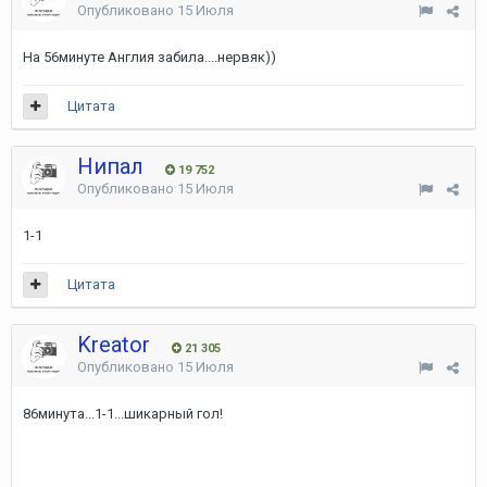
Опубликовано
15 Июля
На 56минуте Англия забила....нервяк))
Цитата
Нипал
19 752
Опубликовано
15 Июля
1-1
Цитата
Kreator
21 305
Опубликовано
15 Июля
86минута...1-1...шикарный гол!