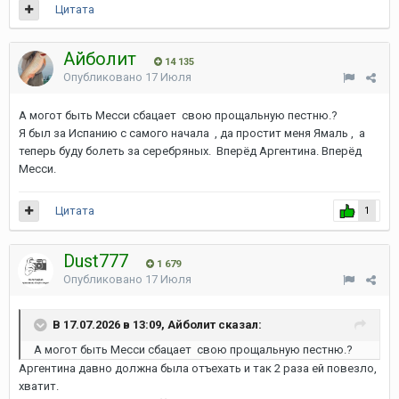
Цитата
Айболит
14 135
Опубликовано
17 Июля
А могот быть Месси сбацает свою прощальную пестню.?
Я был за Испанию с самого начала , да простит меня Ямаль , а
теперь буду болеть за серебряных. Вперёд Аргентина. Вперёд
Месси.
Цитата
1
Dust777
1 679
Опубликовано
17 Июля
В 17.07.2026 в 13:09, Айболит сказал:
А могот быть Месси сбацает свою прощальную пестню.?
Аргентина давно должна была отъехать и так 2 раза ей повезло,
хватит.