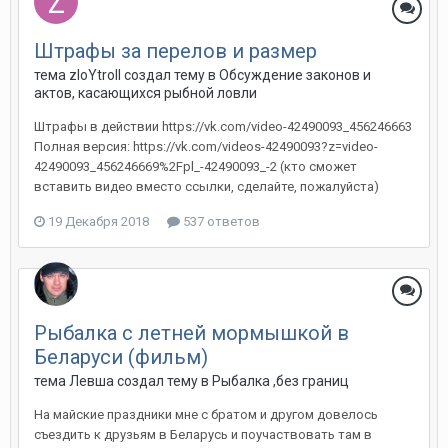
Штрафы за перелов и размер
тема zloYtroll создал тему в
Обсуждение законов и
актов, касающихся рыбной ловли
Штрафы в действии https://vk.com/video-42490093_456246663
Полная версия: https://vk.com/videos-42490093?z=video-
42490093_456246669%2Fpl_-42490093_-2 (кто сможет
вставить видео вместо ссылки, сделайте, пожалуйста)
19 Декабря 2018
537 ответов
Рыбалка с летней мормышкой в
Беларуси (фильм)
тема Левша создал тему в
Рыбалка ,без границ
На майские праздники мне с братом и другом довелось
съездить к друзьям в Беларусь и поучаствовать там в