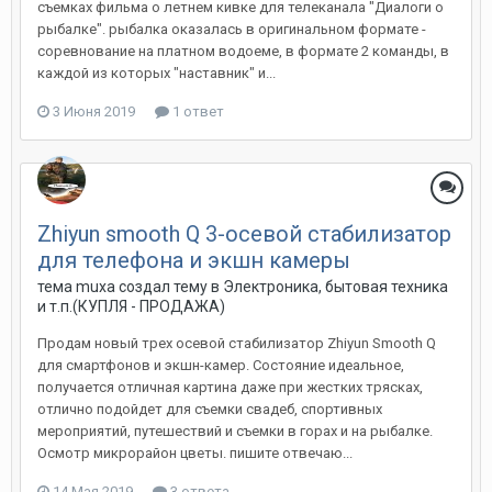
съемках фильма о летнем кивке для телеканала "Диалоги о
рыбалке". рыбалка оказалась в оригинальном формате -
соревнование на платном водоеме, в формате 2 команды, в
каждой из которых "наставник" и...
3 Июня 2019
1 ответ
Zhiyun smooth Q 3-осевой стабилизатор
для телефона и экшн камеры
тема muxa создал тему в
Электроника, бытовая техника
и т.п.(КУПЛЯ - ПРОДАЖА)
Продам новый трех осевой стабилизатор Zhiyun Smooth Q
для смартфонов и экшн-камер. Состояние идеальное,
получается отличная картина даже при жестких трясках,
отлично подойдет для съемки свадеб, спортивных
мероприятий, путешествий и съемки в горах и на рыбалке.
Осмотр микрорайон цветы. пишите отвечаю...
14 Мая 2019
3 ответа