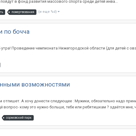
 пойдут в фонд развития массового спорта среди детей инва...
(и еще %d)
ть
пожертвования
 по бочча
.15 утра! Проведение чемпионата Нижегородской области (для детей с ов
ченными возможностями
м отпишет. А хочу донести следующее : Мужики, обязательно надо прин
 вопрос- кому это нужно больше, тебе или ребятишкам ? здаётся мне, чт
сормовский парк