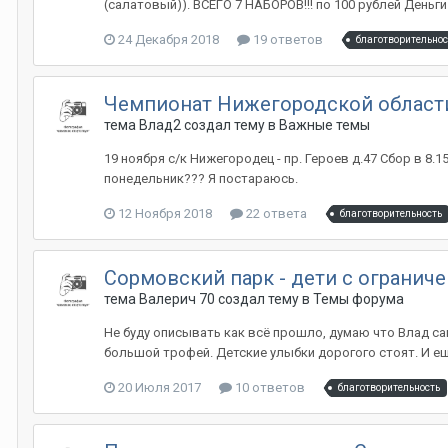
(салатовый)). ВСЕГО 7 НАБОРОВ!!! по 100 рублей Деньги
24 Декабря 2018
19 ответов
благотворительнос
Чемпионат Нижегородской области
тема Влад2 создал тему в
Важные темы
19 ноября с/к Нижегородец - пр. Героев д.47 Сбор в 8
понедельник??? Я постараюсь.
12 Ноября 2018
22 ответа
благотворительность
Сормовский парк - дети с ограни
тема Валерич 70 создал тему в
Темы форума
Не буду описывать как всё прошло, думаю что Влад са
большой трофей. Детские улыбки дорогого стоят. И ещё
20 Июля 2017
10 ответов
благотворительность