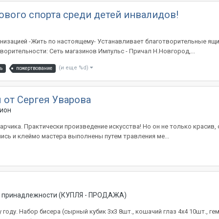
вого спорта среди детей инвалидов!
изацией -Жить по настоящему- Устанавливает благотворительные ящик
ворительности: Сеть магазинов Импульс - Причал Н.Новгород,...
(и еще %d)
ь
пожертвование
 от Сергея Уварова
ион
чика. Практически произведение искусства! Но он не только красив, 
пись и клеймо мастера выполнены путем травления ме...
и принадлежности (КУПЛЯ - ПРОДАЖА)
оду. Набор бисера (сырный кубик 3х3 8шт., кошачий глаз 4х4 10шт., г