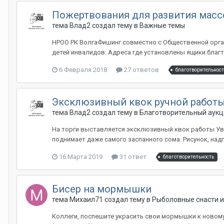
Пожертвования для развития массо
тема Влад2 создал тему в
Важные темы
НРОО РК ВолгаФишинг совместно с Общественной орган
детей инвалидов. Адреса где установлены ящики благт
6 Февраля 2018
27 ответов
благотворительност
Эксклюзивный квок ручной работы
тема Влад2 создал тему в
Благотворительный аукц
На торги выставляется эксклюзивный квок работы Увар
поднимает даже самого заспанного сома. Рисунок, над
16 Марта 2019
31 ответ
благотворительность
Бисер на мормышки
тема Михаил71 создал тему в
Рыболовные снасти 
Коллеги, поспешите украсить свои мормышки к новому г