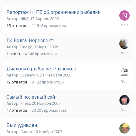
Ноября
2008
Репортаж ННТВ об ограничении рыбалки
Автор:
Nik2
,
17 Апреля 2008
16
15
ответов
11 815
просмотры
Мая
2008
ТК Волга. Нереспект!
Автор:
Влад2
,
9 Марта 2008
22
1
ответ
4 346
просмотры
Марта
2008
Диалоги о рыбалке. Разнежье.
Автор:
EvgenyNN
,
21 Февраля 2008
27
12
ответов
8 122
просмотры
Февраля
2008
Самый полезный сайт
Автор:
Priest
,
20 Ноября 2007
29
47
ответов
20 205
просмотры
Ноября
2007
Был удивлен.
Автор:
Савва
,
10 Ноября 2007