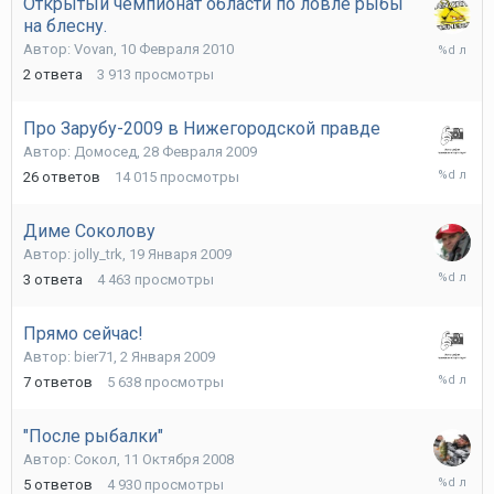
Открытый чемпионат области по ловле рыбы
на блесну.
11
Автор:
Vovan
,
10 Февраля 2010
Февраля
2
ответа
3 913
просмотры
2010
Про Зарубу-2009 в Нижегородской правде
Автор:
Домосед
,
28 Февраля 2009
2
26
ответов
14 015
просмотры
Марта
2009
Диме Соколову
Автор:
jolly_trk
,
19 Января 2009
19
3
ответа
4 463
просмотры
Января
2009
Прямо сейчас!
Автор:
bier71
,
2 Января 2009
9
7
ответов
5 638
просмотры
Января
2009
"После рыбалки"
Автор:
Сокол
,
11 Октября 2008
27
5
ответов
4 930
просмотры