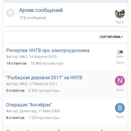
Архив сообщений
112
сообщений
2
Декабря
2006
СОРТИРОВКА
Репортаж ННТВ про электроудочника
Автор:
Nik2
,
14 Апреля 2010
15
14
ответов
53 885
просмотры
Мая
2012
"Рыбацкая деревня 2011" на ННТВ
Автор:
Nik2
,
17 Августа 2011
17
0
ответов
2 903
просмотры
Августа
2011
Операция "Антибрак"
Автор:
Домосед
,
17 Мая 2009
8
8
ответов
7 229
просмотры
Июля
2011