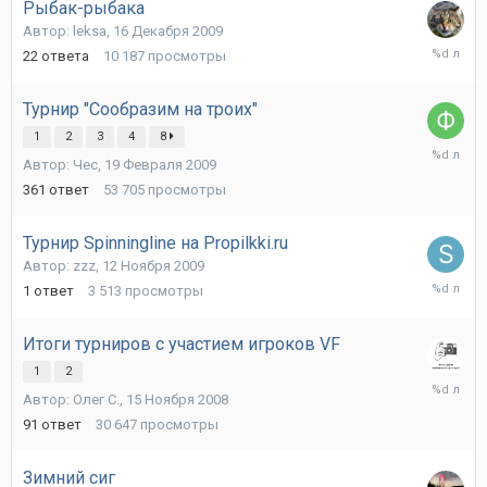
Рыбак-рыбака
Автор:
leksa
,
16 Декабря 2009
13
22
ответа
10 187
просмотры
Августа
2010
Турнир "Сообразим на троих"
1
2
3
4
8
2
Автор:
Чес
,
19 Февраля 2009
Июля
2010
361
ответ
53 705
просмотры
Турнир Spinningline на Propilkki.ru
Автор:
zzz
,
12 Ноября 2009
12
1
ответ
3 513
просмотры
Ноября
2009
Итоги турниров с участием игроков VF
1
2
7
Автор:
Олег С.
,
15 Ноября 2008
Июля
2009
91
ответ
30 647
просмотры
Зимний сиг