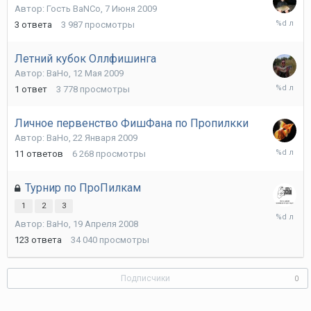
Автор:
Гость BaNCo
,
7 Июня 2009
21
3
ответа
3 987
просмотры
Июня
2009
Летний кубок Оллфишинга
Автор:
ВаНо
,
12 Мая 2009
12
1
ответ
3 778
просмотры
Мая
2009
Личное первенство ФишФана по Пропилкки
Автор:
ВаНо
,
22 Января 2009
13
11
ответов
6 268
просмотры
Апреля
2009
Турнир по ПроПилкам
1
2
3
28
Автор:
ВаНо
,
19 Апреля 2008
Октября
2008
123
ответа
34 040
просмотры
Подписчики
0