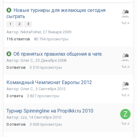
Новые турниры для желающих сегодня
сыграть
8
1
2
3
Апреля
Автор:
NikitaFisher
,
27 Января 2009
2011
116
ответов
80 764
просмотры
Об принятых правилах общения в чате.
Автор:
Олег С.
,
23 Декабря 2008
23
0
ответов
3 310
просмотры
Декабря
2008
Командный Чемпионат Европы 2012
Автор:
Олег С.
,
3 Сентября 2012
5
3
ответа
3 827
просмотры
Сентябр
2012
Турнир Spinningline на Propilkki.ru 2010
Автор:
zzz
,
14 Сентября 2010
14
0
ответов
3 600
просмотры
Сентябр
2010