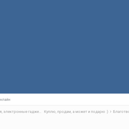
нлайн
Вокруг рыбалки - барахолка, снаряжение, рыбацкая кухня, электронные гаджеты
Куплю, продам, а может и подарю :)
Благотв