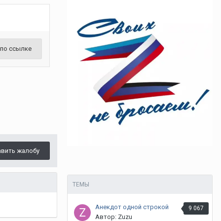
 по ссылке
авить жалобу
ТЕМЫ
Анекдот одной строкой
9 067
Автор: Zuzu