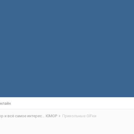
нлайн
Отчёты с рыбалок, обсуждение снастей, тест драйв, юмор и всё самое интересное
ЮМОР
Прикольные GIFки