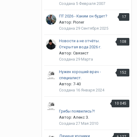
Создана
5 Февраля 2007
ПТ 2026 - Каким он будет?
17
Автор: Pioner
Создана
29 Сентября 2025
Новости а не отчёты.
108
Открытая вода 2026 г.
Автор: Связист
Создана
29 Марта
Нужен хороший врач -
152
специалист.
Автор: 7-40
Создана
16 Января 2024
10 045
Грибы появились?!
Автор: Алекс З.
Создана
27 Мая 2010
Дачные хроники.
6 127