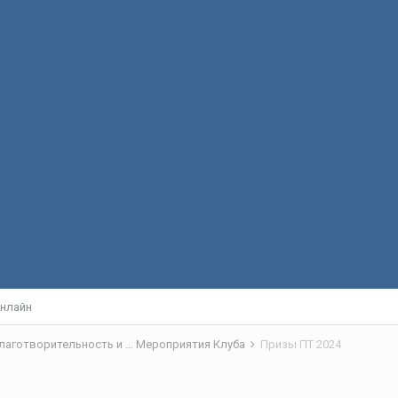
нлайн
Клуб -VOLGAFISHING- новости, вопросы, мероприятия, благотворительность и другое
Мероприятия Клуба
Призы ПТ 2024