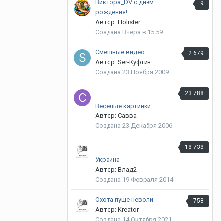
Виктора_DV с днём
9
рождения!
Автор: Holister
Создана
Вчера в 15:59
Смешные видео
2 679
Автор: Ser-Куфтин
Создана
23 Ноября 2009
23 788
Веселые картинки.
Автор: Савва
Создана
23 Декабря 2006
18 738
Украина
Автор: Влад2
Создана
19 Февраля 2014
Охота пуще неволи
758
Автор: Kreator
Создана
14 Октября 2021