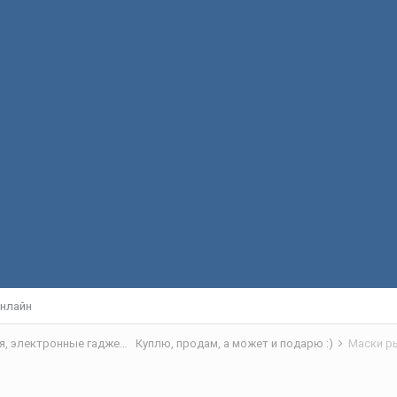
нлайн
Вокруг рыбалки - барахолка, снаряжение, рыбацкая кухня, электронные гаджеты
Куплю, продам, а может и подарю :)
Маски р