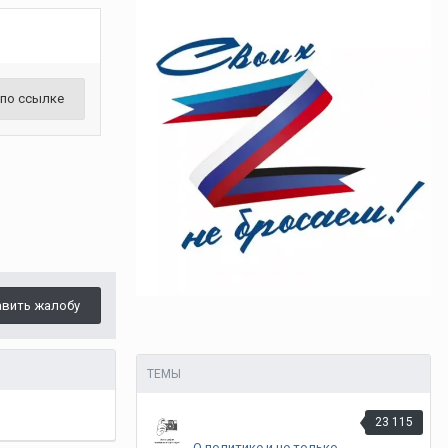
 по ссылке
авить жалобу
ТЕМЫ
23 115
О политике и не только.